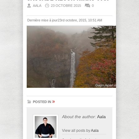
AALA
23 OCTOBRE 2015
0
Dernière mise à jour23rd octobre, 2015, 10:51 AM
»
POSTED IN
About the author:
Aala
View all posts by
Aala