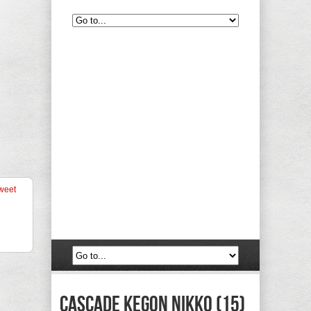
weet
Cascade Kegon Nikko (15)