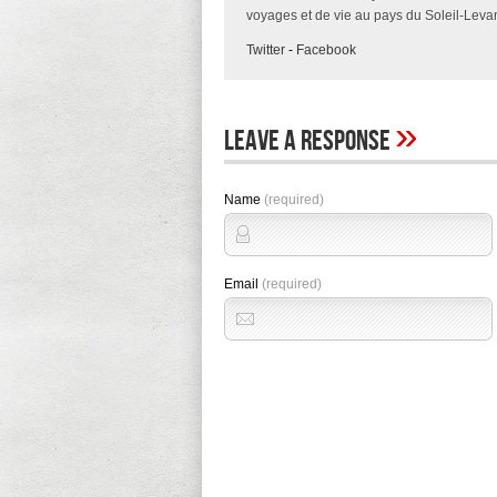
voyages et de vie au pays du Soleil-Levan
Twitter
-
Facebook
»
Leave A Response
Name
(required)
Email
(required)