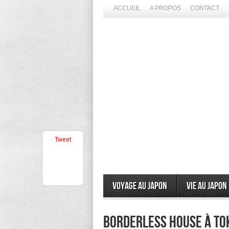
ACCUEIL
A PROPOS
CONTACT
Tweet
Voyage au Japon
Vie au Japon
Borderless House à To