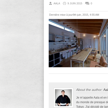
AALA
9 JUIN 2015
0
Dernière mise à jour9th juin, 2015, 4:55 AM
About the author:
Aa
Je m’appelle Aala et en
du monde de presque deu
Tokyo. J'ai décidé de la