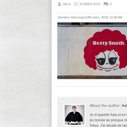
AALA
24 MARS 2019
0
Dernière mise à jour24th mars, 2019, 11:05 AM
About the author:
Aa
Je m’appelle Aala et en
du monde de presque deu
Tokyo. J'ai décidé de la