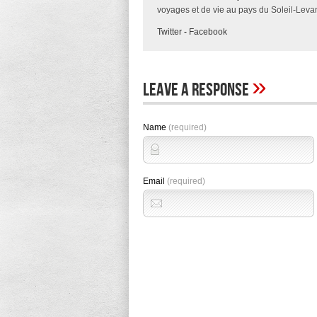
voyages et de vie au pays du Soleil-Levan
Twitter
-
Facebook
»
Leave A Response
Name
(required)
Email
(required)