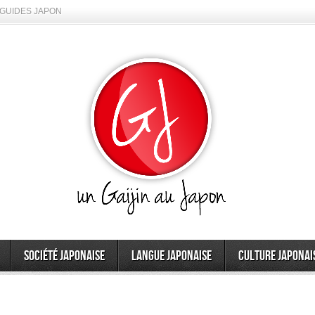
GUIDES JAPON
Société japonaise
Langue japonaise
Culture japonai