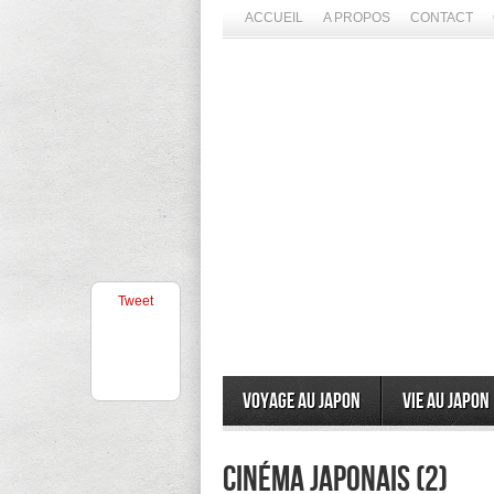
ACCUEIL
A PROPOS
CONTACT
Tweet
Voyage au Japon
Vie au Japon
cinéma japonais (2)