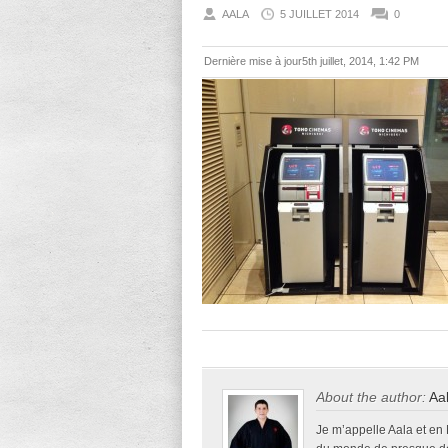
AALA
5 JUILLET 2014
0
Dernière mise à jour5th juillet, 2014, 1:42 PM
About the author:
Aa
Je m’appelle Aala et en