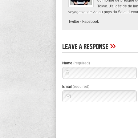
du monde de presque deu
Tokyo. J'ai décidé de la
voyages et de vie au pays du Soleil-Levan
Twitter
-
Facebook
»
Leave A Response
Name
(required)
Email
(required)