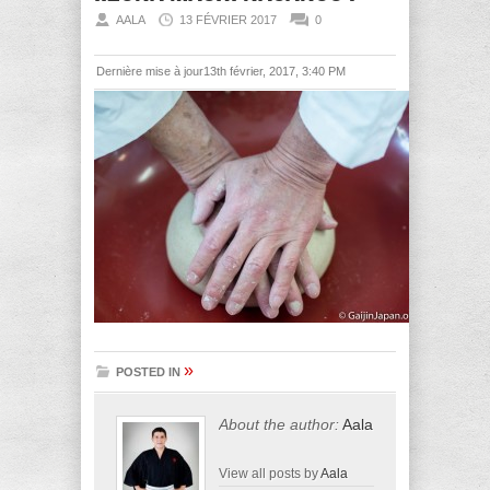
AALA
13 FÉVRIER 2017
0
Dernière mise à jour13th février, 2017, 3:40 PM
»
POSTED IN
About the author:
Aala
View all posts by
Aala