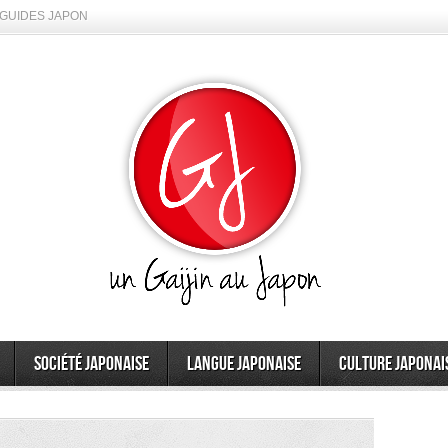
GUIDES JAPON
Société japonaise
Langue japonaise
Culture japonai