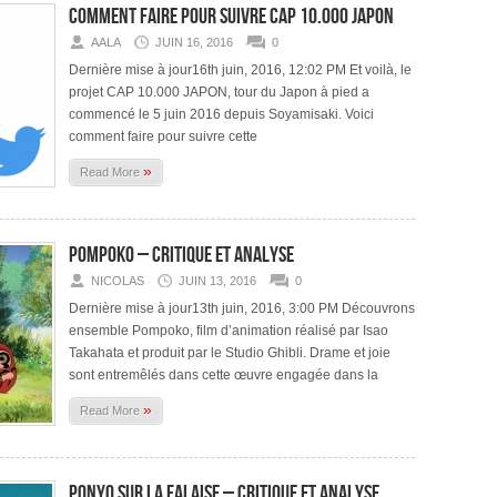
Comment faire pour suivre CAP 10.000 JAPON
AALA
JUIN 16, 2016
0
Dernière mise à jour16th juin, 2016, 12:02 PM Et voilà, le
projet CAP 10.000 JAPON, tour du Japon à pied a
commencé le 5 juin 2016 depuis Soyamisaki. Voici
comment faire pour suivre cette
»
Read More
Pompoko – critique et analyse
NICOLAS
JUIN 13, 2016
0
Dernière mise à jour13th juin, 2016, 3:00 PM Découvrons
ensemble Pompoko, film d’animation réalisé par Isao
Takahata et produit par le Studio Ghibli. Drame et joie
sont entremêlés dans cette œuvre engagée dans la
»
Read More
Ponyo Sur la falaise – critique et analyse