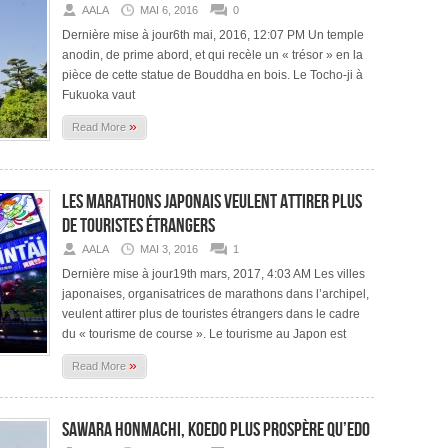
AALA
MAI 6, 2016
0
Dernière mise à jour6th mai, 2016, 12:07 PM Un temple
anodin, de prime abord, et qui recèle un « trésor » en la
pièce de cette statue de Bouddha en bois. Le Tocho-ji à
Fukuoka vaut
»
Read More
Les marathons japonais veulent attirer plus
de touristes étrangers
AALA
MAI 3, 2016
1
Dernière mise à jour19th mars, 2017, 4:03 AM Les villes
japonaises, organisatrices de marathons dans l’archipel,
veulent attirer plus de touristes étrangers dans le cadre
du « tourisme de course ». Le tourisme au Japon est
»
Read More
Sawara Honmachi, Koedo plus prospère qu’Edo