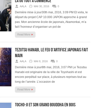
là où tout à commencé
AALA
MAI 30, 2016
0
Dernière mise à jour30th mai, 2016, 3:09 PM Et voila, le
départ du projet CAP 10.000 JAPON approche à grand
pas. Mon ancienne école de japonais, Akamonkai, m’a
fait l’honneur d’organiser un pot de
»
Read More
Tezutsu Hanabi, le feu d’artifice japonais fait
main
AALA
MAI 8, 2016
0
Dernière mise à jour8th mai, 2016, 3:07 PM Le Tezutsu
Hanabi est originaire de la ville de Toyohashi et est
encore perpétué sur place, à plusieurs reprises tout au
long de l’année. L’occasion de
»
Read More
Tocho-ji et son grand Bouddha en bois