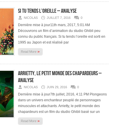
Si tu tends l’oreille – Analyse
NICOLAS
JUILLET 7, 2016
0
Dernière mise à jour11th mars, 2017, 5:01 AM
Découvrons un film d’animation du studio Ghibli peu
connu du public français. Si tu tends l’oreille est sorti en
1995 au Japon et est réalisé par
»
Read More
Arrietty, le petit monde des chapardeurs –
Analyse
NICOLAS
JUIN 29, 2016
0
Dernière mise à jour7th juillet, 2016, 4:11 PM Plongeons
dans un univers enchanteur peuplé de personnages
minuscules et attachants. Arrietty, le petit monde des
chapardeurs est un film du studio Ghibli basé sur un
»
Read More