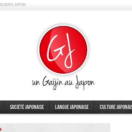
GUIDES JAPON
Société japonaise
Langue japonaise
Culture japonai
»