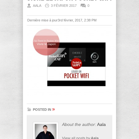
AALA
3 FÉVRIER 2017
0
Dernière mise à jour3rd février, 2017, 2:38 PM
»
POSTED IN
About the author:
Aala
View all posts by
Aala