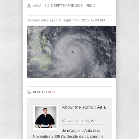
AALA
8 SEPTEMBRE 2015
0
Dernière mise à jour8th septembre, 2015, 12:00 PM
»
POSTED IN
About the author:
Aala
View all posts by
Aala
Je m’appelle Aala et en
Novembre 2009 j'ai décidé de parcourir le