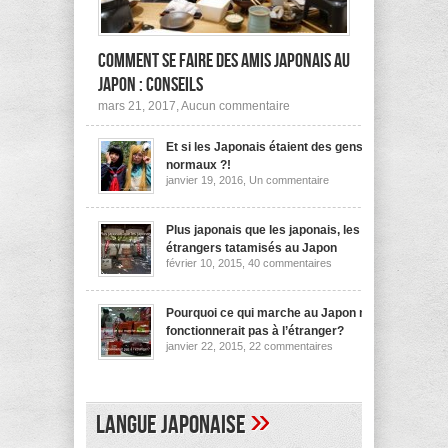
Comment se faire des amis japonais au
Japon : conseils
sur
mars 21, 2017,
Aucun commentaire
Comment
se
Et si les Japonais étaient des gens
faire
des
normaux ?!
amis
sur
janvier 19, 2016,
Un commentaire
japonais
Et
au
si
les
Japon :
Japonais
Plus japonais que les japonais, les
conseils
étaient
étrangers tatamisés au Japon
des
sur
février 10, 2015,
40 commentaires
gens
Plus
normaux
japonais
?!
que
les
Pourquoi ce qui marche au Japon ne
japonais,
fonctionnerait pas à l’étranger?
les
sur
janvier 22, 2015,
22 commentaires
étrangers
Pourquoi
tatamisés
ce
au
qui
Japon
marche
au
»
Langue japonaise
Japon
ne
fonctionnerait