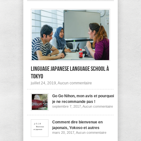
pas
à
l’étranger?
Linguage Japanese Language School à
Tokyo
sur
juillet 24, 2019,
Aucun commentaire
Linguage
Japanese
Go Go Nihon, mon avis et pourquoi
Language
School
je ne recommande pas !
à
sur
septembre 7, 2017,
Aucun commentaire
Tokyo
Go
Go
Nihon,
mon
Comment dire bienvenue en
avis
japonais, Yokoso et autres
et
sur
mars 20, 2017,
Aucun commentaire
pourquoi
Comment
je
dire
ne