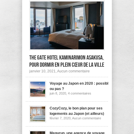
The Gate Hotel Kaminarimon Asakusa,
pour dormir en plein cœur de la ville
sur
janvier 10, 2021,
Aucun commentaire
The
Gate
Voyage au Japon en 2020 : possible
Hotel
Kaminarimon
ou pas ?
Asakusa,
sur
juin 8, 2020,
4 commentaires
pour
Voyage
dormir
au
Japon
en
en
CozyCozy, le bon plan pour ses
plein
2020
cœur
logements au Japon (et ailleurs)
:
de
sur
février 7, 2020,
Aucun commentaire
possible
la
CozyCozy,
ou
ville
le
pas
bon
?
plan
Megurun, une agence de voyage