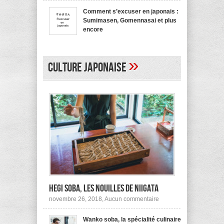
bienvenue
recommande
en
pas !
Comment s’excuser en japonais :
japonais,
Sumimasen, Gomennasai et plus
Yokoso
et
encore
autres
sur
mars 20, 2017,
Aucun commentaire
Comment
s’excuser
en
»
japonais :
Culture japonaise
Sumimasen,
Gomennasai
et
plus
encore
Hegi Soba, les nouilles de Niigata
sur
novembre 26, 2018,
Aucun commentaire
Hegi
Soba,
Wanko soba, la spécialité culinaire
les