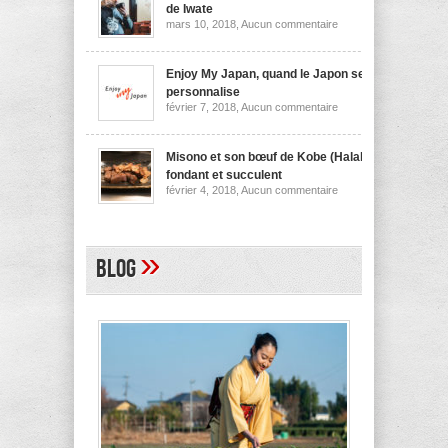
nouilles
de Iwate
de
sur
mars 10, 2018,
Aucun commentaire
Niigata
Wanko
soba,
la
spécialité
Enjoy My Japan, quand le Japon se
culinaire
personnalise
de
sur
février 7, 2018,
Aucun commentaire
Iwate
Enjoy
My
Japan,
quand
Misono et son bœuf de Kobe (Halal)
le
fondant et succulent
Japon
sur
février 4, 2018,
Aucun commentaire
se
Misono
personnalise
et
son
bœuf
de
»
Blog
Kobe
(Halal)
fondant
et
succulent
A