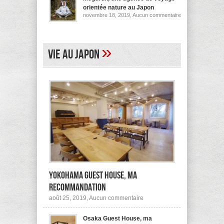
pour
orientée nature au Japon
ses
sur
novembre 18, 2019,
Aucun commentaire
logements
Megurun,
au
une
Japon
agence
(et
de
ailleurs)
voyage
»
Vie au Japon
orientée
nature
au
Japon
Yokohama Guest House, ma
recommandation
sur
août 25, 2019,
Aucun commentaire
Yokohama
Guest
Osaka Guest House, ma
House,