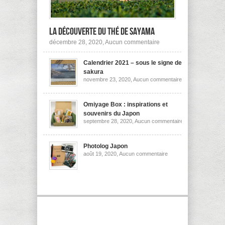
la découverte du thé de Sayama
sur
décembre 28, 2020,
Aucun commentaire
A
la
Calendrier 2021 – sous le signe des
découverte
du
sakura
thé
sur
novembre 23, 2020,
Aucun commentaire
de
Calendrier
Sayama
2021
–
sous
Omiyage Box : inspirations et
le
souvenirs du Japon
signe
sur
septembre 28, 2020,
Aucun commentaire
des
Omiyage
sakura
Box
:
inspirations
Photolog Japon
et
sur
août 19, 2020,
Aucun commentaire
souvenirs
Photolog
du
Japon
Japon