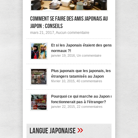
Comment se faire des amis japonais au
Japon : conseils
sur
mars 21, 2017,
Aucun commentaire
Comment
se
Et si les Japonais étaient des gens
faire
des
normaux ?!
amis
sur
janvier 19, 2016,
Un commentaire
japonais
Et
au
si
les
Japon :
Japonais
Plus japonais que les japonais, les
conseils
étaient
étrangers tatamisés au Japon
des
sur
février 10, 2015,
40 commentaires
gens
Plus
normaux
japonais
?!
que
les
Pourquoi ce qui marche au Japon ne
japonais,
fonctionnerait pas à l’étranger?
les
sur
janvier 22, 2015,
22 commentaires
étrangers
Pourquoi
tatamisés
ce
au
qui
Japon
marche
au
»
Langue japonaise
Japon
ne
fonctionnerait