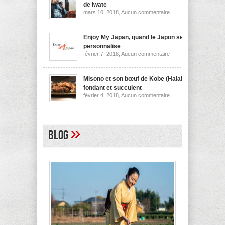
nouilles
de Iwate
de
sur
mars 10, 2018,
Aucun commentaire
Niigata
Wanko
soba,
la
spécialité
Enjoy My Japan, quand le Japon se
culinaire
personnalise
de
sur
février 7, 2018,
Aucun commentaire
Iwate
Enjoy
My
Japan,
quand
Misono et son bœuf de Kobe (Halal)
le
fondant et succulent
Japon
sur
février 4, 2018,
Aucun commentaire
se
Misono
personnalise
et
son
bœuf
de
»
Blog
Kobe
(Halal)
fondant
et
succulent
A