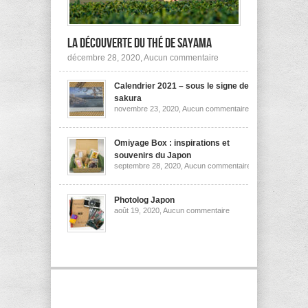
la découverte du thé de Sayama
sur
décembre 28, 2020,
Aucun commentaire
A
la
Calendrier 2021 – sous le signe des
découverte
du
sakura
thé
sur
novembre 23, 2020,
Aucun commentaire
de
Calendrier
Sayama
2021
–
sous
Omiyage Box : inspirations et
le
souvenirs du Japon
signe
sur
septembre 28, 2020,
Aucun commentaire
des
Omiyage
sakura
Box
:
inspirations
Photolog Japon
et
sur
août 19, 2020,
Aucun commentaire
souvenirs
Photolog
du
Japon
Japon