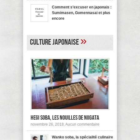
bienvenue
recommande
en
pas !
Comment s’excuser en japonais :
japonais,
Sumimasen, Gomennasai et plus
Yokoso
et
encore
autres
sur
mars 20, 2017,
Aucun commentaire
Comment
s’excuser
en
»
japonais :
Culture japonaise
Sumimasen,
Gomennasai
et
plus
encore
Hegi Soba, les nouilles de Niigata
sur
novembre 26, 2018,
Aucun commentaire
Hegi
Soba,
Wanko soba, la spécialité culinaire
les