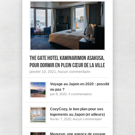
The Gate Hotel Kaminarimon Asakusa,
pour dormir en plein cœur de la ville
sur
janvier 10, 2021,
Aucun commentaire
The
Gate
Voyage au Japon en 2020 : possible
Hotel
Kaminarimon
ou pas ?
Asakusa,
sur
juin 8, 2020,
4 commentaires
pour
Voyage
dormir
au
Japon
en
en
CozyCozy, le bon plan pour ses
plein
2020
cœur
logements au Japon (et ailleurs)
:
de
sur
février 7, 2020,
Aucun commentaire
possible
la
CozyCozy,
ou
ville
le
pas
bon
?
plan
Megurun, une agence de voyage