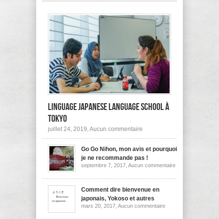
pas
à
l’étranger?
Linguage Japanese Language School à
Tokyo
sur
juillet 24, 2019,
Aucun commentaire
Linguage
Japanese
Go Go Nihon, mon avis et pourquoi
Language
School
je ne recommande pas !
à
sur
septembre 7, 2017,
Aucun commentaire
Tokyo
Go
Go
Nihon,
mon
Comment dire bienvenue en
avis
japonais, Yokoso et autres
et
sur
mars 20, 2017,
Aucun commentaire
pourquoi
Comment
je
dire
ne