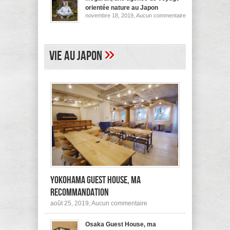
pour
orientée nature au Japon
ses
sur
novembre 18, 2019,
Aucun commentaire
logements
Megurun,
au
une
Japon
agence
(et
de
ailleurs)
voyage
»
Vie au Japon
orientée
nature
au
Japon
Yokohama Guest House, ma
recommandation
sur
août 25, 2019,
Aucun commentaire
Yokohama
Guest
Osaka Guest House, ma
House,