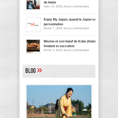
nouilles
de Iwate
de
sur
mars 10, 2018,
Aucun commentaire
Niigata
Wanko
soba,
la
spécialité
Enjoy My Japan, quand le Japon se
culinaire
personnalise
de
sur
février 7, 2018,
Aucun commentaire
Iwate
Enjoy
My
Japan,
quand
Misono et son bœuf de Kobe (Halal)
le
fondant et succulent
Japon
sur
février 4, 2018,
Aucun commentaire
se
Misono
personnalise
et
son
bœuf
de
»
Blog
Kobe
(Halal)
fondant
et
succulent
A