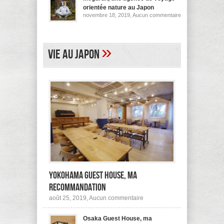
pour
orientée nature au Japon
ses
sur
novembre 18, 2019,
Aucun commentaire
logements
Megurun,
au
une
Japon
agence
(et
de
ailleurs)
voyage
»
Vie au Japon
orientée
nature
au
Japon
Yokohama Guest House, ma
recommandation
sur
août 25, 2019,
Aucun commentaire
Yokohama
Guest
Osaka Guest House, ma
House,