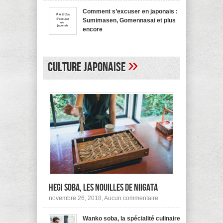
bienvenue
recommande
en
pas !
Comment s’excuser en japonais :
japonais,
Sumimasen, Gomennasai et plus
Yokoso
et
encore
autres
sur
mars 20, 2017,
Aucun commentaire
Comment
s’excuser
en
»
japonais :
Culture japonaise
Sumimasen,
Gomennasai
et
plus
encore
Hegi Soba, les nouilles de Niigata
sur
novembre 26, 2018,
Aucun commentaire
Hegi
Soba,
Wanko soba, la spécialité culinaire
les