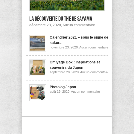
la découverte du thé de Sayama
sur
décembre 28, 2020,
Aucun commentaire
A
la
Calendrier 2021 – sous le signe des
découverte
du
sakura
thé
sur
novembre 23, 2020,
Aucun commentaire
de
Calendrier
Sayama
2021
–
sous
Omiyage Box : inspirations et
le
souvenirs du Japon
signe
sur
septembre 28, 2020,
Aucun commentaire
des
Omiyage
sakura
Box
:
inspirations
Photolog Japon
et
sur
août 19, 2020,
Aucun commentaire
souvenirs
Photolog
du
Japon
Japon