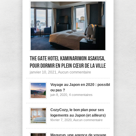
The Gate Hotel Kaminarimon Asakusa,
pour dormir en plein cœur de la ville
sur
janvier 10, 2021,
Aucun commentaire
The
Gate
Voyage au Japon en 2020 : possible
Hotel
Kaminarimon
ou pas ?
Asakusa,
sur
juin 8, 2020,
4 commentaires
pour
Voyage
dormir
au
Japon
en
en
CozyCozy, le bon plan pour ses
plein
2020
cœur
logements au Japon (et ailleurs)
:
de
sur
février 7, 2020,
Aucun commentaire
possible
la
CozyCozy,
ou
ville
le
pas
bon
?
plan
Megurun, une agence de voyage