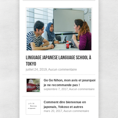
pas
à
l’étranger?
Linguage Japanese Language School à
Tokyo
sur
juillet 24, 2019,
Aucun commentaire
Linguage
Japanese
Go Go Nihon, mon avis et pourquoi
Language
School
je ne recommande pas !
à
sur
septembre 7, 2017,
Aucun commentaire
Tokyo
Go
Go
Nihon,
mon
Comment dire bienvenue en
avis
japonais, Yokoso et autres
et
sur
mars 20, 2017,
Aucun commentaire
pourquoi
Comment
je
dire
ne