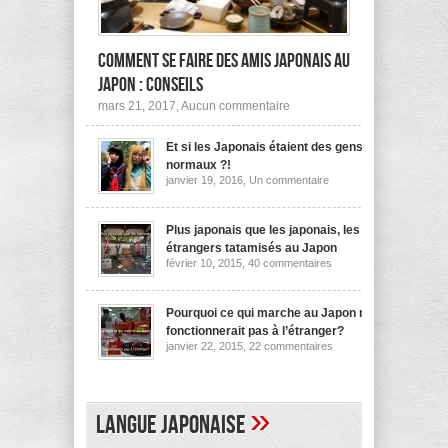
Comment se faire des amis japonais au
Japon : conseils
sur
mars 21, 2017,
Aucun commentaire
Comment
se
Et si les Japonais étaient des gens
faire
des
normaux ?!
amis
sur
janvier 19, 2016,
Un commentaire
japonais
Et
au
si
les
Japon :
Japonais
Plus japonais que les japonais, les
conseils
étaient
étrangers tatamisés au Japon
des
sur
février 10, 2015,
40 commentaires
gens
Plus
normaux
japonais
?!
que
les
Pourquoi ce qui marche au Japon ne
japonais,
fonctionnerait pas à l’étranger?
les
sur
janvier 22, 2015,
22 commentaires
étrangers
Pourquoi
tatamisés
ce
au
qui
Japon
marche
au
»
Langue japonaise
Japon
ne
fonctionnerait