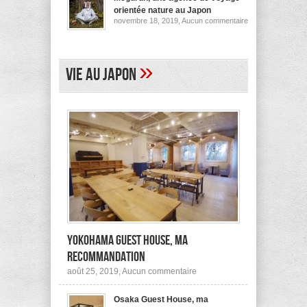
pour
orientée nature au Japon
ses
sur
novembre 18, 2019,
Aucun commentaire
logements
Megurun,
au
une
Japon
agence
(et
de
ailleurs)
voyage
»
Vie au Japon
orientée
nature
au
Japon
Yokohama Guest House, ma
recommandation
sur
août 25, 2019,
Aucun commentaire
Yokohama
Guest
Osaka Guest House, ma
House,