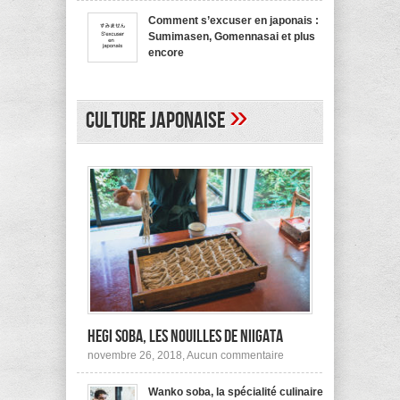
bienvenue
recommande
en
pas !
Comment s’excuser en japonais :
japonais,
Sumimasen, Gomennasai et plus
Yokoso
et
encore
autres
sur
mars 20, 2017,
Aucun commentaire
Comment
s’excuser
en
»
japonais :
Culture japonaise
Sumimasen,
Gomennasai
et
plus
encore
Hegi Soba, les nouilles de Niigata
sur
novembre 26, 2018,
Aucun commentaire
Hegi
Soba,
Wanko soba, la spécialité culinaire
les