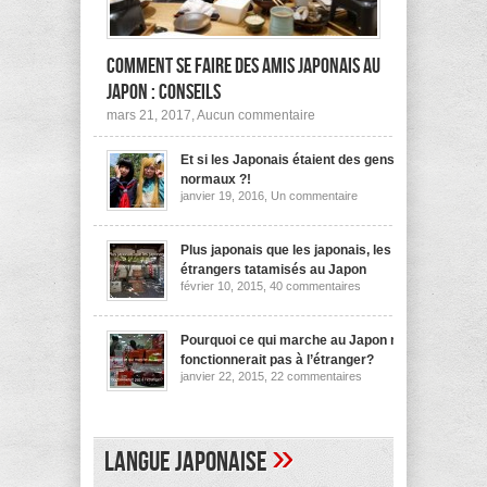
Comment se faire des amis japonais au
Japon : conseils
sur
mars 21, 2017,
Aucun commentaire
Comment
se
Et si les Japonais étaient des gens
faire
des
normaux ?!
amis
sur
janvier 19, 2016,
Un commentaire
japonais
Et
au
si
les
Japon :
Japonais
Plus japonais que les japonais, les
conseils
étaient
étrangers tatamisés au Japon
des
sur
février 10, 2015,
40 commentaires
gens
Plus
normaux
japonais
?!
que
les
Pourquoi ce qui marche au Japon ne
japonais,
fonctionnerait pas à l’étranger?
les
sur
janvier 22, 2015,
22 commentaires
étrangers
Pourquoi
tatamisés
ce
au
qui
Japon
marche
au
»
Langue japonaise
Japon
ne
fonctionnerait