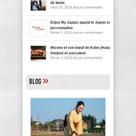
nouilles
de Iwate
de
sur
mars 10, 2018,
Aucun commentaire
Niigata
Wanko
soba,
la
spécialité
Enjoy My Japan, quand le Japon se
culinaire
personnalise
de
sur
février 7, 2018,
Aucun commentaire
Iwate
Enjoy
My
Japan,
quand
Misono et son bœuf de Kobe (Halal)
le
fondant et succulent
Japon
sur
février 4, 2018,
Aucun commentaire
se
Misono
personnalise
et
son
bœuf
de
»
Blog
Kobe
(Halal)
fondant
et
succulent
A