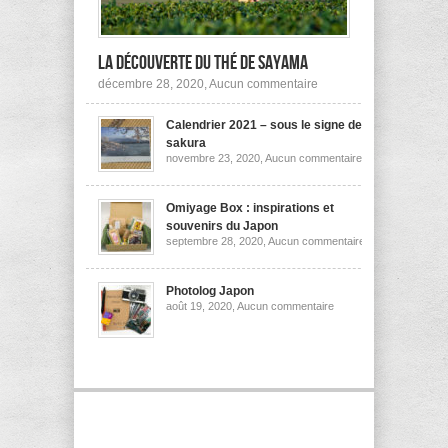
la découverte du thé de Sayama
sur
décembre 28, 2020,
Aucun commentaire
A
la
Calendrier 2021 – sous le signe des
découverte
du
sakura
thé
sur
novembre 23, 2020,
Aucun commentaire
de
Calendrier
Sayama
2021
–
sous
Omiyage Box : inspirations et
le
souvenirs du Japon
signe
sur
septembre 28, 2020,
Aucun commentaire
des
Omiyage
sakura
Box
:
inspirations
Photolog Japon
et
sur
août 19, 2020,
Aucun commentaire
souvenirs
Photolog
du
Japon
Japon