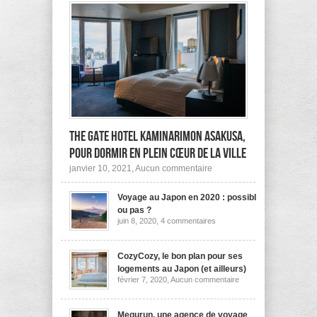
The Gate Hotel Kaminarimon Asakusa,
pour dormir en plein cœur de la ville
sur
janvier 10, 2021,
Aucun commentaire
The
Gate
Voyage au Japon en 2020 : possible
Hotel
Kaminarimon
ou pas ?
Asakusa,
sur
juin 8, 2020,
4 commentaires
pour
Voyage
dormir
au
Japon
en
en
CozyCozy, le bon plan pour ses
plein
2020
cœur
logements au Japon (et ailleurs)
:
de
sur
février 7, 2020,
Aucun commentaire
possible
la
CozyCozy,
ou
ville
le
pas
bon
?
plan
Megurun, une agence de voyage