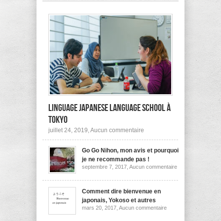
pas
à
l’étranger?
Linguage Japanese Language School à
Tokyo
sur
juillet 24, 2019,
Aucun commentaire
Linguage
Japanese
Go Go Nihon, mon avis et pourquoi
Language
School
je ne recommande pas !
à
sur
septembre 7, 2017,
Aucun commentaire
Tokyo
Go
Go
Nihon,
mon
Comment dire bienvenue en
avis
japonais, Yokoso et autres
et
sur
mars 20, 2017,
Aucun commentaire
pourquoi
Comment
je
dire
ne