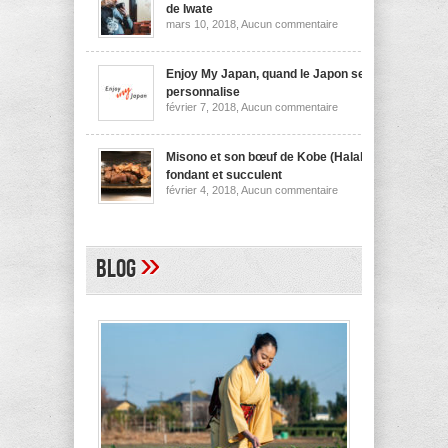
nouilles
de Iwate
de
sur
mars 10, 2018,
Aucun commentaire
Niigata
Wanko
soba,
la
spécialité
Enjoy My Japan, quand le Japon se
culinaire
personnalise
de
sur
février 7, 2018,
Aucun commentaire
Iwate
Enjoy
My
Japan,
quand
Misono et son bœuf de Kobe (Halal)
le
fondant et succulent
Japon
sur
février 4, 2018,
Aucun commentaire
se
Misono
personnalise
et
son
bœuf
de
»
Blog
Kobe
(Halal)
fondant
et
succulent
A