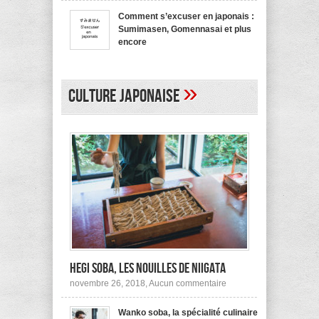
bienvenue
recommande
en
pas !
Comment s’excuser en japonais :
japonais,
Sumimasen, Gomennasai et plus
Yokoso
et
encore
autres
sur
mars 20, 2017,
Aucun commentaire
Comment
s’excuser
en
»
japonais :
Culture japonaise
Sumimasen,
Gomennasai
et
plus
encore
Hegi Soba, les nouilles de Niigata
sur
novembre 26, 2018,
Aucun commentaire
Hegi
Soba,
Wanko soba, la spécialité culinaire
les