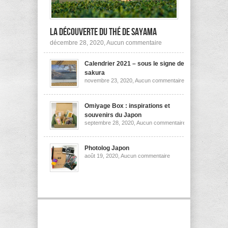
la découverte du thé de Sayama
sur
décembre 28, 2020,
Aucun commentaire
A
la
Calendrier 2021 – sous le signe des
découverte
du
sakura
thé
sur
novembre 23, 2020,
Aucun commentaire
de
Calendrier
Sayama
2021
–
sous
Omiyage Box : inspirations et
le
souvenirs du Japon
signe
sur
septembre 28, 2020,
Aucun commentaire
des
Omiyage
sakura
Box
:
inspirations
Photolog Japon
et
sur
août 19, 2020,
Aucun commentaire
souvenirs
Photolog
du
Japon
Japon