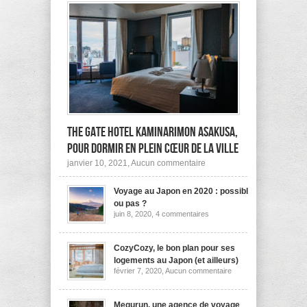
The Gate Hotel Kaminarimon Asakusa,
pour dormir en plein cœur de la ville
sur
janvier 10, 2021,
Aucun commentaire
The
Gate
Voyage au Japon en 2020 : possible
Hotel
Kaminarimon
ou pas ?
Asakusa,
sur
juin 8, 2020,
4 commentaires
pour
Voyage
dormir
au
Japon
en
en
CozyCozy, le bon plan pour ses
plein
2020
cœur
logements au Japon (et ailleurs)
:
de
sur
février 7, 2020,
Aucun commentaire
possible
la
CozyCozy,
ou
ville
le
pas
bon
?
plan
Megurun, une agence de voyage