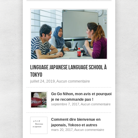
pas
à
l’étranger?
Linguage Japanese Language School à
Tokyo
sur
juillet 24, 2019,
Aucun commentaire
Linguage
Japanese
Go Go Nihon, mon avis et pourquoi
Language
School
je ne recommande pas !
à
sur
septembre 7, 2017,
Aucun commentaire
Tokyo
Go
Go
Nihon,
mon
Comment dire bienvenue en
avis
japonais, Yokoso et autres
et
sur
mars 20, 2017,
Aucun commentaire
pourquoi
Comment
je
dire
ne