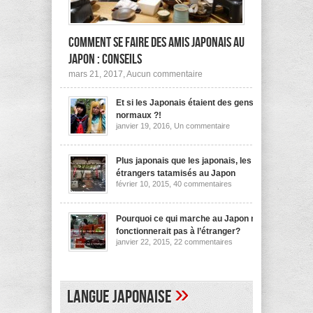
Comment se faire des amis japonais au
Japon : conseils
sur
mars 21, 2017,
Aucun commentaire
Comment
se
Et si les Japonais étaient des gens
faire
des
normaux ?!
amis
sur
janvier 19, 2016,
Un commentaire
japonais
Et
au
si
les
Japon :
Japonais
Plus japonais que les japonais, les
conseils
étaient
étrangers tatamisés au Japon
des
sur
février 10, 2015,
40 commentaires
gens
Plus
normaux
japonais
?!
que
les
Pourquoi ce qui marche au Japon ne
japonais,
fonctionnerait pas à l’étranger?
les
sur
janvier 22, 2015,
22 commentaires
étrangers
Pourquoi
tatamisés
ce
au
qui
Japon
marche
au
»
Langue japonaise
Japon
ne
fonctionnerait