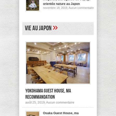
pour
orientée nature au Japon
ses
sur
novembre 18, 2019,
Aucun commentaire
logements
Megurun,
au
une
Japon
agence
(et
de
ailleurs)
voyage
»
Vie au Japon
orientée
nature
au
Japon
Yokohama Guest House, ma
recommandation
sur
août 25, 2019,
Aucun commentaire
Yokohama
Guest
Osaka Guest House, ma
House,