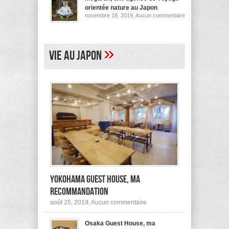
pour
orientée nature au Japon
ses
sur
novembre 18, 2019,
Aucun commentaire
logements
Megurun,
au
une
Japon
agence
(et
de
ailleurs)
voyage
»
Vie au Japon
orientée
nature
au
Japon
Yokohama Guest House, ma
recommandation
sur
août 25, 2019,
Aucun commentaire
Yokohama
Guest
Osaka Guest House, ma
House,