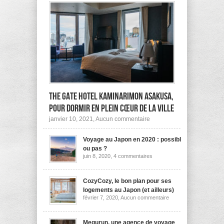
The Gate Hotel Kaminarimon Asakusa,
pour dormir en plein cœur de la ville
sur
janvier 10, 2021,
Aucun commentaire
The
Gate
Voyage au Japon en 2020 : possible
Hotel
Kaminarimon
ou pas ?
Asakusa,
sur
juin 8, 2020,
4 commentaires
pour
Voyage
dormir
au
Japon
en
en
CozyCozy, le bon plan pour ses
plein
2020
cœur
logements au Japon (et ailleurs)
:
de
sur
février 7, 2020,
Aucun commentaire
possible
la
CozyCozy,
ou
ville
le
pas
bon
?
plan
Megurun, une agence de voyage