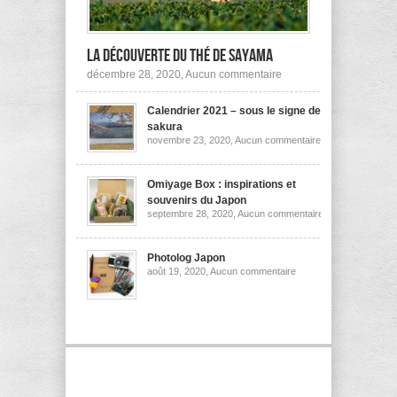
la découverte du thé de Sayama
sur
décembre 28, 2020,
Aucun commentaire
A
la
Calendrier 2021 – sous le signe des
découverte
du
sakura
thé
sur
novembre 23, 2020,
Aucun commentaire
de
Calendrier
Sayama
2021
–
sous
Omiyage Box : inspirations et
le
souvenirs du Japon
signe
sur
septembre 28, 2020,
Aucun commentaire
des
Omiyage
sakura
Box
:
inspirations
Photolog Japon
et
sur
août 19, 2020,
Aucun commentaire
souvenirs
Photolog
du
Japon
Japon