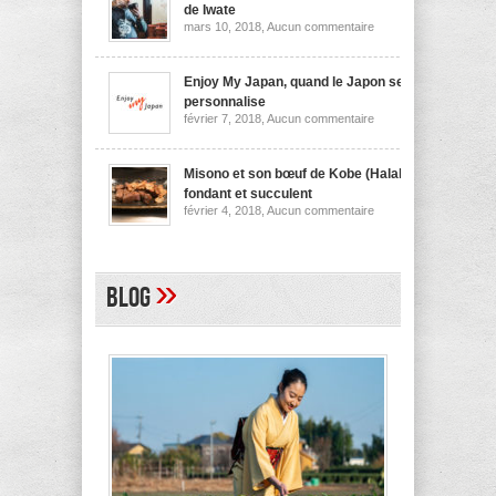
nouilles
de Iwate
de
sur
mars 10, 2018,
Aucun commentaire
Niigata
Wanko
soba,
la
spécialité
Enjoy My Japan, quand le Japon se
culinaire
personnalise
de
sur
février 7, 2018,
Aucun commentaire
Iwate
Enjoy
My
Japan,
quand
Misono et son bœuf de Kobe (Halal)
le
fondant et succulent
Japon
sur
février 4, 2018,
Aucun commentaire
se
Misono
personnalise
et
son
bœuf
de
»
Blog
Kobe
(Halal)
fondant
et
succulent
A