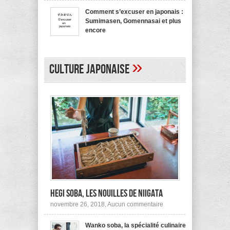
bienvenue
recommande
en
pas !
Comment s’excuser en japonais :
japonais,
Sumimasen, Gomennasai et plus
Yokoso
et
encore
autres
sur
mars 20, 2017,
Aucun commentaire
Comment
s’excuser
en
»
japonais :
Culture japonaise
Sumimasen,
Gomennasai
et
plus
encore
Hegi Soba, les nouilles de Niigata
sur
novembre 26, 2018,
Aucun commentaire
Hegi
Soba,
Wanko soba, la spécialité culinaire
les