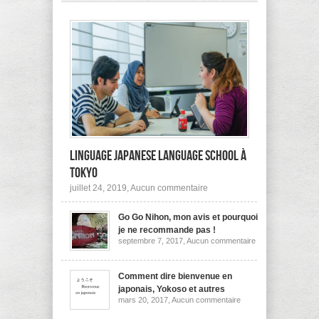
pas
à
l’étranger?
Linguage Japanese Language School à
Tokyo
sur
juillet 24, 2019,
Aucun commentaire
Linguage
Japanese
Go Go Nihon, mon avis et pourquoi
Language
School
je ne recommande pas !
à
sur
septembre 7, 2017,
Aucun commentaire
Tokyo
Go
Go
Nihon,
mon
Comment dire bienvenue en
avis
japonais, Yokoso et autres
et
sur
mars 20, 2017,
Aucun commentaire
pourquoi
Comment
je
dire
ne