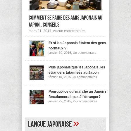
Comment se faire des amis japonais au
Japon : conseils
sur
mars 21, 2017,
Aucun commentaire
Comment
se
Et si les Japonais étaient des gens
faire
des
normaux ?!
amis
sur
janvier 19, 2016,
Un commentaire
japonais
Et
au
si
les
Japon :
Japonais
Plus japonais que les japonais, les
conseils
étaient
étrangers tatamisés au Japon
des
sur
février 10, 2015,
40 commentaires
gens
Plus
normaux
japonais
?!
que
les
Pourquoi ce qui marche au Japon ne
japonais,
fonctionnerait pas à l’étranger?
les
sur
janvier 22, 2015,
22 commentaires
étrangers
Pourquoi
tatamisés
ce
au
qui
Japon
marche
au
»
Langue japonaise
Japon
ne
fonctionnerait