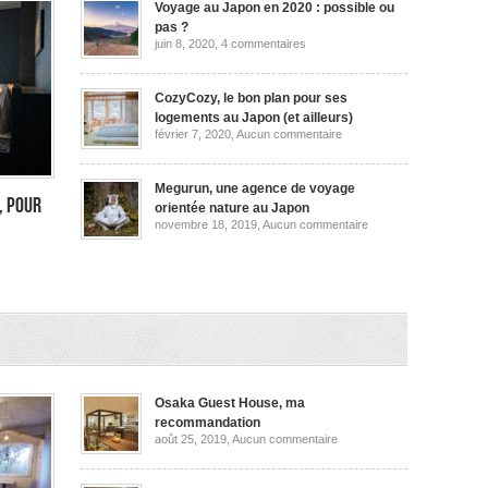
Voyage au Japon en 2020 : possible ou
pas ?
sur
juin 8, 2020,
4 commentaires
Voyage
au
Japon
en
CozyCozy, le bon plan pour ses
2020
logements au Japon (et ailleurs)
:
sur
février 7, 2020,
Aucun commentaire
possible
CozyCozy,
ou
le
pas
bon
?
plan
Megurun, une agence de voyage
pour
, pour
orientée nature au Japon
ses
sur
novembre 18, 2019,
Aucun commentaire
logements
Megurun,
au
une
Japon
agence
(et
de
ailleurs)
voyage
orientée
rimon
nature
au
,
Japon
Osaka Guest House, ma
recommandation
sur
août 25, 2019,
Aucun commentaire
Osaka
Guest
House,