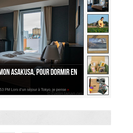
mon Asakusa, pour dormir en
2:53 PM Lors d’un séjour à Tokyo, je pense
»