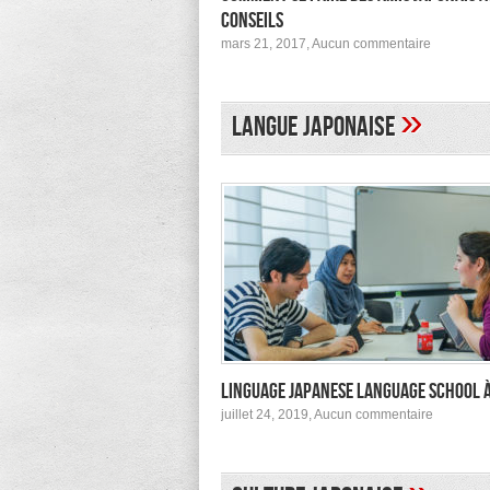
conseils
sur
mars 21, 2017,
Aucun commentaire
Comment
se
faire
des
»
Langue japonaise
amis
japonais
au
Japon :
conseils
Linguage Japanese Language School 
sur
juillet 24, 2019,
Aucun commentaire
Linguage
Japanes
Languag
School