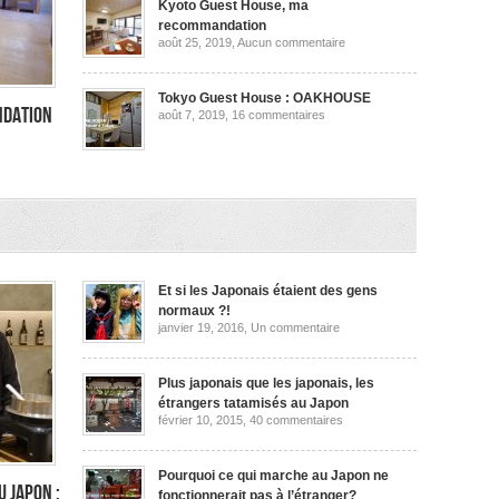
ma
Kyoto Guest House, ma
recommandation
recommandation
sur
août 25, 2019,
Aucun commentaire
Kyoto
Guest
House,
ma
Tokyo Guest House : OAKHOUSE
recommandation
ndation
sur
août 7, 2019,
16 commentaires
Tokyo
Guest
House
:
OAKHOUSE
dation
Et si les Japonais étaient des gens
normaux ?!
sur
janvier 19, 2016,
Un commentaire
Et
si
les
Japonais
Plus japonais que les japonais, les
étaient
étrangers tatamisés au Japon
des
sur
février 10, 2015,
40 commentaires
gens
Plus
normaux
japonais
?!
que
les
Pourquoi ce qui marche au Japon ne
japonais,
u Japon :
fonctionnerait pas à l’étranger?