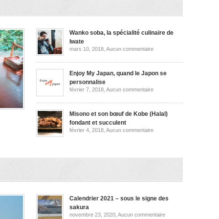
et
plus
encore
Wanko soba, la spécialité culinaire de
Iwate
sur
mars 10, 2018,
Aucun commentaire
Wanko
soba,
la
spécialité
Enjoy My Japan, quand le Japon se
culinaire
personnalise
de
sur
février 7, 2018,
Aucun commentaire
Iwate
Enjoy
My
Japan,
quand
Misono et son bœuf de Kobe (Halal)
le
fondant et succulent
Japon
sur
février 4, 2018,
Aucun commentaire
se
Misono
personnalise
et
,
son
bœuf
les
de
Kobe
(Halal)
ata
fondant
et
succulent
Calendrier 2021 – sous le signe des
sakura
sur
novembre 23, 2020,
Aucun commentaire