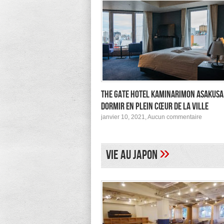
The Gate Hotel Kaminarimon Asakusa
dormir en plein cœur de la ville
sur
janvier 10, 2021,
Aucun commentaire
The
Gate
Hotel
Kamina
»
Vie au Japon
Asakusa
pour
dormir
en
plein
cœur
de
la
ville