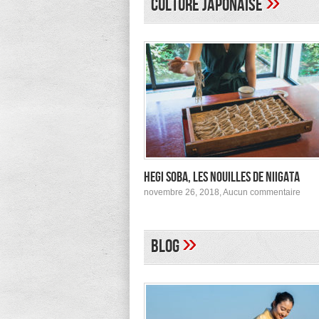
»
Culture japonaise
à
Tokyo
Hegi Soba, les nouilles de Niigata
sur
novembre 26, 2018,
Aucun commentaire
Hegi
Soba
les
nouil
»
Blog
de
Niig