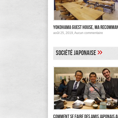
Yokohama Guest House, ma recomma
sur
août 25, 2019,
Aucun commentaire
Yokohama
Guest
House,
ma
»
Société japonaise
recomman
Comment se faire des amis japonais a