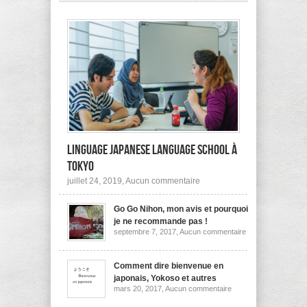
pas
à
l’étranger?
Linguage Japanese Language School à
Tokyo
sur
juillet 24, 2019,
Aucun commentaire
Linguage
Japanese
Go Go Nihon, mon avis et pourquoi
Language
School
je ne recommande pas !
à
sur
septembre 7, 2017,
Aucun commentaire
Tokyo
Go
Go
Nihon,
mon
Comment dire bienvenue en
avis
japonais, Yokoso et autres
et
sur
mars 20, 2017,
Aucun commentaire
pourquoi
Comment
je
dire
ne