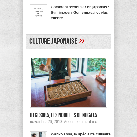
bienvenue
recommande
en
pas !
Comment s’excuser en japonais :
japonais,
Sumimasen, Gomennasai et plus
Yokoso
et
encore
autres
sur
mars 20, 2017,
Aucun commentaire
Comment
s’excuser
en
»
japonais :
Culture japonaise
Sumimasen,
Gomennasai
et
plus
encore
Hegi Soba, les nouilles de Niigata
sur
novembre 26, 2018,
Aucun commentaire
Hegi
Soba,
Wanko soba, la spécialité culinaire
les