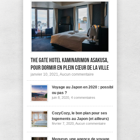
The Gate Hotel Kaminarimon Asakusa,
pour dormir en plein cœur de la ville
sur
janvier 10, 2021,
Aucun commentaire
The
Gate
Voyage au Japon en 2020 : possible
Hotel
Kaminarimon
ou pas ?
Asakusa,
sur
juin 8, 2020,
4 commentaires
pour
Voyage
dormir
au
Japon
en
en
CozyCozy, le bon plan pour ses
plein
2020
cœur
logements au Japon (et ailleurs)
:
de
sur
février 7, 2020,
Aucun commentaire
possible
la
CozyCozy,
ou
ville
le
pas
bon
?
plan
Megurun, une agence de voyage