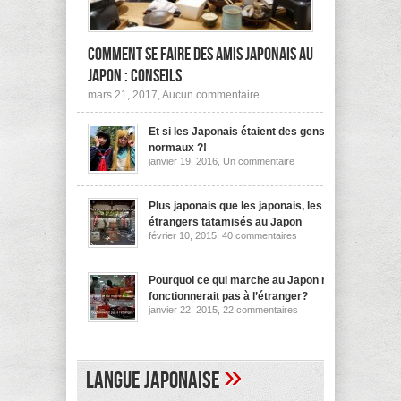
Comment se faire des amis japonais au
Japon : conseils
sur
mars 21, 2017,
Aucun commentaire
Comment
se
Et si les Japonais étaient des gens
faire
des
normaux ?!
amis
sur
janvier 19, 2016,
Un commentaire
japonais
Et
au
si
les
Japon :
Japonais
Plus japonais que les japonais, les
conseils
étaient
étrangers tatamisés au Japon
des
sur
février 10, 2015,
40 commentaires
gens
Plus
normaux
japonais
?!
que
les
Pourquoi ce qui marche au Japon ne
japonais,
fonctionnerait pas à l’étranger?
les
sur
janvier 22, 2015,
22 commentaires
étrangers
Pourquoi
tatamisés
ce
au
qui
Japon
marche
au
»
Langue japonaise
Japon
ne
fonctionnerait