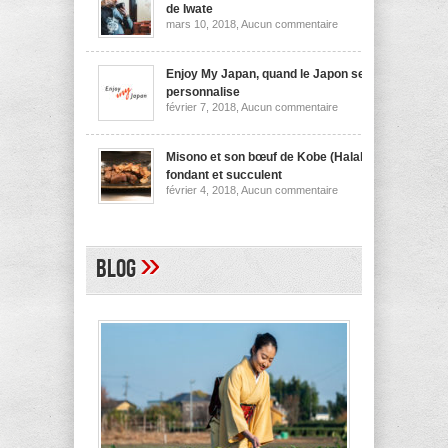
nouilles
de Iwate
de
sur
mars 10, 2018,
Aucun commentaire
Niigata
Wanko
soba,
la
spécialité
Enjoy My Japan, quand le Japon se
culinaire
personnalise
de
sur
février 7, 2018,
Aucun commentaire
Iwate
Enjoy
My
Japan,
quand
Misono et son bœuf de Kobe (Halal)
le
fondant et succulent
Japon
sur
février 4, 2018,
Aucun commentaire
se
Misono
personnalise
et
son
bœuf
de
»
Blog
Kobe
(Halal)
fondant
et
succulent
A