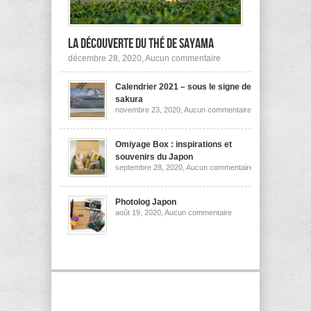
la découverte du thé de Sayama
sur
décembre 28, 2020,
Aucun commentaire
A
la
Calendrier 2021 – sous le signe des
découverte
du
sakura
thé
sur
novembre 23, 2020,
Aucun commentaire
de
Calendrier
Sayama
2021
–
sous
Omiyage Box : inspirations et
le
souvenirs du Japon
signe
sur
septembre 28, 2020,
Aucun commentaire
des
Omiyage
sakura
Box
:
inspirations
Photolog Japon
et
sur
août 19, 2020,
Aucun commentaire
souvenirs
Photolog
du
Japon
Japon