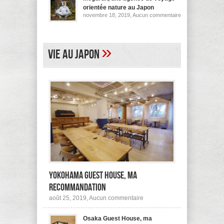
pour
orientée nature au Japon
ses
sur
novembre 18, 2019,
Aucun commentaire
logements
Megurun,
au
une
Japon
agence
(et
de
ailleurs)
voyage
»
Vie au Japon
orientée
nature
au
Japon
Yokohama Guest House, ma
recommandation
sur
août 25, 2019,
Aucun commentaire
Yokohama
Guest
Osaka Guest House, ma
House,