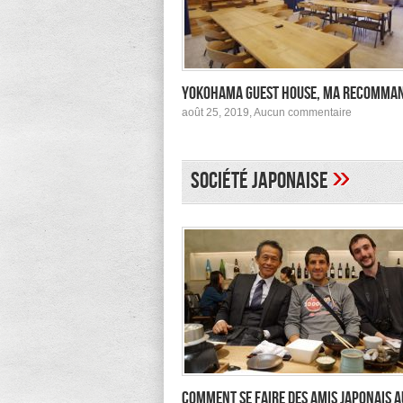
Yokohama Guest House, ma recomma
sur
août 25, 2019,
Aucun commentaire
Yokohama
Guest
House,
ma
»
Société japonaise
recomman
Comment se faire des amis japonais a