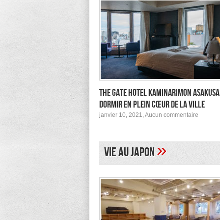
The Gate Hotel Kaminarimon Asakusa
dormir en plein cœur de la ville
sur
janvier 10, 2021,
Aucun commentaire
The
Gate
Hotel
Kamina
»
Vie au Japon
Asakusa
pour
dormir
en
plein
cœur
de
la
ville