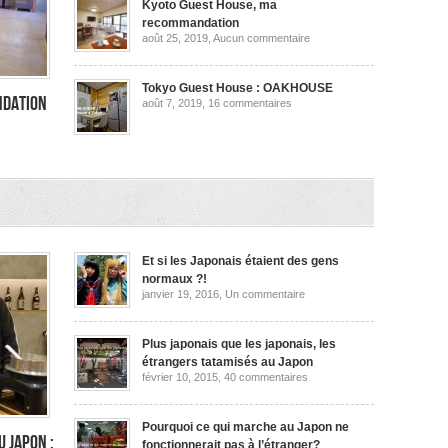
ma
Kyoto Guest House, ma
recommandation
recommandation
sur
août 25, 2019,
Aucun commentaire
Kyoto
Guest
House,
ma
Tokyo Guest House : OAKHOUSE
recommandation
ndation
sur
août 7, 2019,
16 commentaires
Tokyo
Guest
House
:
OAKHOUSE
dation
Et si les Japonais étaient des gens
normaux ?!
sur
janvier 19, 2016,
Un commentaire
Et
si
les
Japonais
Plus japonais que les japonais, les
étaient
étrangers tatamisés au Japon
des
sur
février 10, 2015,
40 commentaires
gens
Plus
normaux
japonais
?!
que
les
Pourquoi ce qui marche au Japon ne
japonais,
u Japon :
fonctionnerait pas à l’étranger?