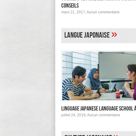
conseils
sur
mars 21, 2017,
Aucun commentaire
Comment
se
faire
des
»
Langue japonaise
amis
japonais
au
Japon :
conseils
Linguage Japanese Language School 
sur
juillet 24, 2019,
Aucun commentaire
Linguage
Japanes
Languag
School