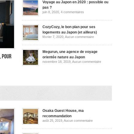
Voyage au Japon en 2020 : possible ou
pas ?
sur
juin 8, 2020,
4 commentaires
Voyage
au
Japon
en
CozyCozy, le bon plan pour ses
2020
logements au Japon (et ailleurs)
:
sur
février 7, 2020,
Aucun commentaire
possible
CozyCozy,
ou
le
pas
bon
?
plan
Megurun, une agence de voyage
pour
, pour
orientée nature au Japon
ses
sur
novembre 18, 2019,
Aucun commentaire
logements
Megurun,
au
une
Japon
agence
(et
de
ailleurs)
voyage
orientée
rimon
nature
au
,
Japon
Osaka Guest House, ma
recommandation
sur
août 25, 2019,
Aucun commentaire
Osaka
Guest
House,