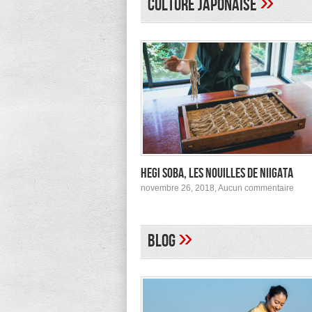
»
Culture japonaise
à
Tokyo
Hegi Soba, les nouilles de Niigata
sur
novembre 26, 2018,
Aucun commentaire
Hegi
Soba
les
nouil
»
Blog
de
Niig