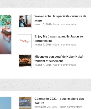
et
plus
encore
Wanko soba, la spécialité culinaire de
Iwate
sur
mars 10, 2018,
Aucun commentaire
Wanko
soba,
la
spécialité
Enjoy My Japan, quand le Japon se
culinaire
personnalise
de
sur
février 7, 2018,
Aucun commentaire
Iwate
Enjoy
My
Japan,
quand
Misono et son bœuf de Kobe (Halal)
le
fondant et succulent
Japon
sur
février 4, 2018,
Aucun commentaire
se
Misono
personnalise
et
,
son
bœuf
les
de
Kobe
(Halal)
ata
fondant
et
succulent
Calendrier 2021 – sous le signe des
sakura
sur
novembre 23, 2020,
Aucun commentaire