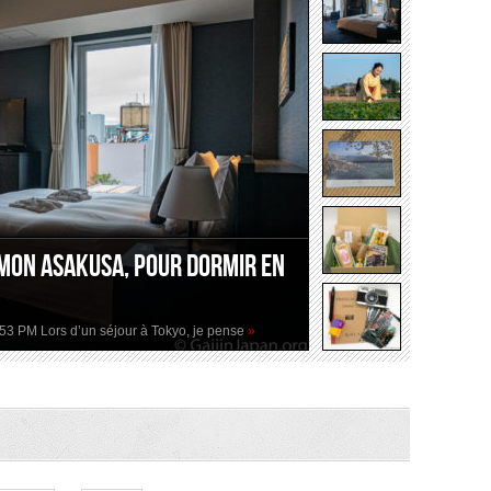
mon Asakusa, pour dormir en
2:53 PM Lors d’un séjour à Tokyo, je pense
»