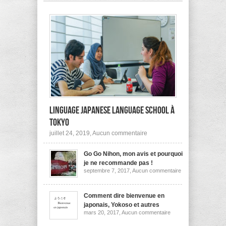
pas
à
l’étranger?
Linguage Japanese Language School à
Tokyo
sur
juillet 24, 2019,
Aucun commentaire
Linguage
Japanese
Go Go Nihon, mon avis et pourquoi
Language
School
je ne recommande pas !
à
sur
septembre 7, 2017,
Aucun commentaire
Tokyo
Go
Go
Nihon,
mon
Comment dire bienvenue en
avis
japonais, Yokoso et autres
et
sur
mars 20, 2017,
Aucun commentaire
pourquoi
Comment
je
dire
ne