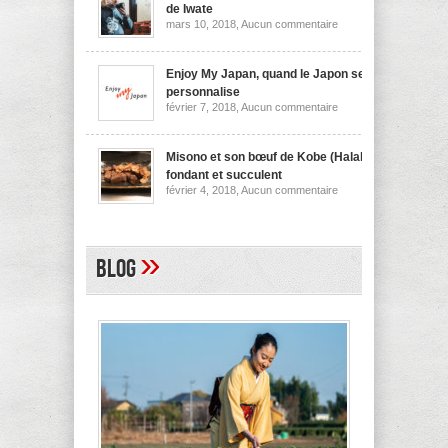
nouilles
de Iwate
de
sur
mars 10, 2018,
Aucun commentaire
Niigata
Wanko
soba,
la
spécialité
Enjoy My Japan, quand le Japon se
culinaire
personnalise
de
sur
février 7, 2018,
Aucun commentaire
Iwate
Enjoy
My
Japan,
quand
Misono et son bœuf de Kobe (Halal)
le
fondant et succulent
Japon
sur
février 4, 2018,
Aucun commentaire
se
Misono
personnalise
et
son
bœuf
de
»
Blog
Kobe
(Halal)
fondant
et
succulent
A