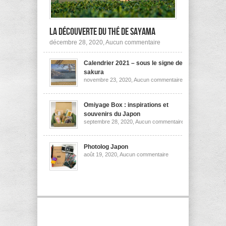
la découverte du thé de Sayama
sur
décembre 28, 2020,
Aucun commentaire
A
la
Calendrier 2021 – sous le signe des
découverte
du
sakura
thé
sur
novembre 23, 2020,
Aucun commentaire
de
Calendrier
Sayama
2021
–
sous
Omiyage Box : inspirations et
le
souvenirs du Japon
signe
sur
septembre 28, 2020,
Aucun commentaire
des
Omiyage
sakura
Box
:
inspirations
Photolog Japon
et
sur
août 19, 2020,
Aucun commentaire
souvenirs
Photolog
du
Japon
Japon