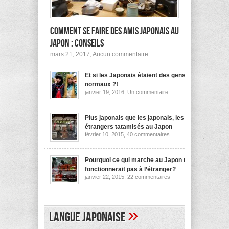
Comment se faire des amis japonais au
Japon : conseils
sur
mars 21, 2017,
Aucun commentaire
Comment
se
Et si les Japonais étaient des gens
faire
des
normaux ?!
amis
sur
janvier 19, 2016,
Un commentaire
japonais
Et
au
si
les
Japon :
Japonais
Plus japonais que les japonais, les
conseils
étaient
étrangers tatamisés au Japon
des
sur
février 10, 2015,
40 commentaires
gens
Plus
normaux
japonais
?!
que
les
Pourquoi ce qui marche au Japon ne
japonais,
fonctionnerait pas à l’étranger?
les
sur
janvier 22, 2015,
22 commentaires
étrangers
Pourquoi
tatamisés
ce
au
qui
Japon
marche
au
»
Langue japonaise
Japon
ne
fonctionnerait