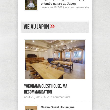
pour
orientée nature au Japon
ses
sur
novembre 18, 2019,
Aucun commentaire
logements
Megurun,
au
une
Japon
agence
(et
de
ailleurs)
voyage
»
Vie au Japon
orientée
nature
au
Japon
Yokohama Guest House, ma
recommandation
sur
août 25, 2019,
Aucun commentaire
Yokohama
Guest
Osaka Guest House, ma
House,