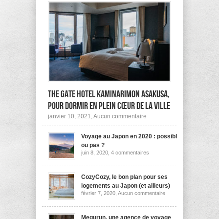
The Gate Hotel Kaminarimon Asakusa,
pour dormir en plein cœur de la ville
sur
janvier 10, 2021,
Aucun commentaire
The
Gate
Voyage au Japon en 2020 : possible
Hotel
Kaminarimon
ou pas ?
Asakusa,
sur
juin 8, 2020,
4 commentaires
pour
Voyage
dormir
au
Japon
en
en
CozyCozy, le bon plan pour ses
plein
2020
cœur
logements au Japon (et ailleurs)
:
de
sur
février 7, 2020,
Aucun commentaire
possible
la
CozyCozy,
ou
ville
le
pas
bon
?
plan
Megurun, une agence de voyage