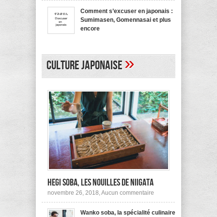
bienvenue
recommande
en
pas !
Comment s’excuser en japonais :
japonais,
Sumimasen, Gomennasai et plus
Yokoso
et
encore
autres
sur
mars 20, 2017,
Aucun commentaire
Comment
s’excuser
en
»
japonais :
Culture japonaise
Sumimasen,
Gomennasai
et
plus
encore
Hegi Soba, les nouilles de Niigata
sur
novembre 26, 2018,
Aucun commentaire
Hegi
Soba,
Wanko soba, la spécialité culinaire
les