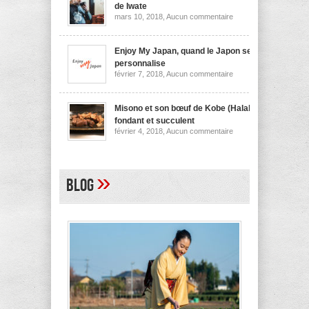
nouilles
de Iwate
de
sur
mars 10, 2018,
Aucun commentaire
Niigata
Wanko
soba,
la
spécialité
Enjoy My Japan, quand le Japon se
culinaire
personnalise
de
sur
février 7, 2018,
Aucun commentaire
Iwate
Enjoy
My
Japan,
quand
Misono et son bœuf de Kobe (Halal)
le
fondant et succulent
Japon
sur
février 4, 2018,
Aucun commentaire
se
Misono
personnalise
et
son
bœuf
de
»
Blog
Kobe
(Halal)
fondant
et
succulent
A