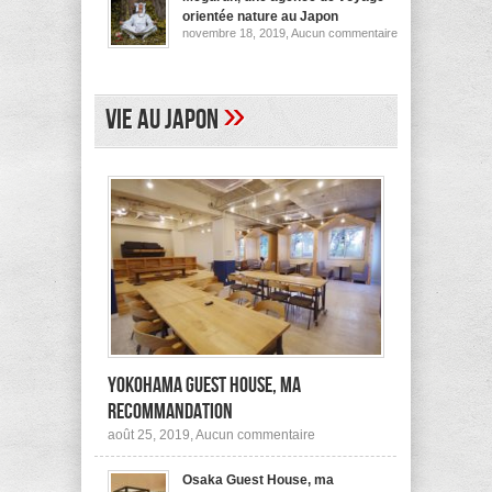
pour
orientée nature au Japon
ses
sur
novembre 18, 2019,
Aucun commentaire
logements
Megurun,
au
une
Japon
agence
(et
de
ailleurs)
voyage
»
Vie au Japon
orientée
nature
au
Japon
Yokohama Guest House, ma
recommandation
sur
août 25, 2019,
Aucun commentaire
Yokohama
Guest
Osaka Guest House, ma
House,