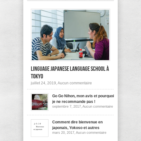
pas
à
l’étranger?
Linguage Japanese Language School à
Tokyo
sur
juillet 24, 2019,
Aucun commentaire
Linguage
Japanese
Go Go Nihon, mon avis et pourquoi
Language
School
je ne recommande pas !
à
sur
septembre 7, 2017,
Aucun commentaire
Tokyo
Go
Go
Nihon,
mon
Comment dire bienvenue en
avis
japonais, Yokoso et autres
et
sur
mars 20, 2017,
Aucun commentaire
pourquoi
Comment
je
dire
ne