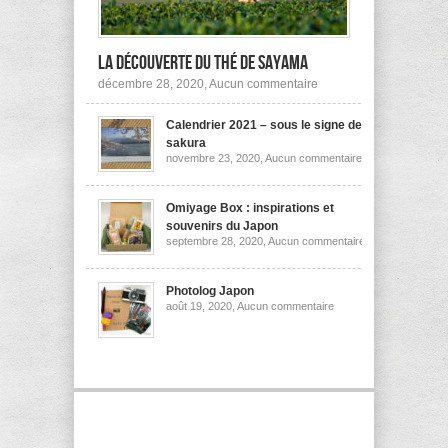
la découverte du thé de Sayama
sur
décembre 28, 2020,
Aucun commentaire
A
la
Calendrier 2021 – sous le signe des
découverte
du
sakura
thé
sur
novembre 23, 2020,
Aucun commentaire
de
Calendrier
Sayama
2021
–
sous
Omiyage Box : inspirations et
le
souvenirs du Japon
signe
sur
septembre 28, 2020,
Aucun commentaire
des
Omiyage
sakura
Box
:
inspirations
Photolog Japon
et
sur
août 19, 2020,
Aucun commentaire
souvenirs
Photolog
du
Japon
Japon