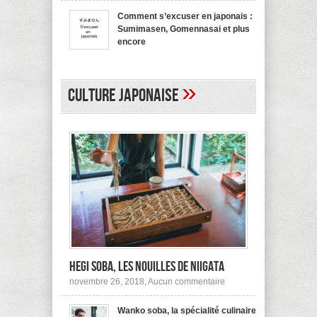
bienvenue
recommande
en
pas !
Comment s’excuser en japonais :
japonais,
Sumimasen, Gomennasai et plus
Yokoso
et
encore
autres
sur
mars 20, 2017,
Aucun commentaire
Comment
s’excuser
en
»
japonais :
Culture japonaise
Sumimasen,
Gomennasai
et
plus
encore
Hegi Soba, les nouilles de Niigata
sur
novembre 26, 2018,
Aucun commentaire
Hegi
Soba,
Wanko soba, la spécialité culinaire
les