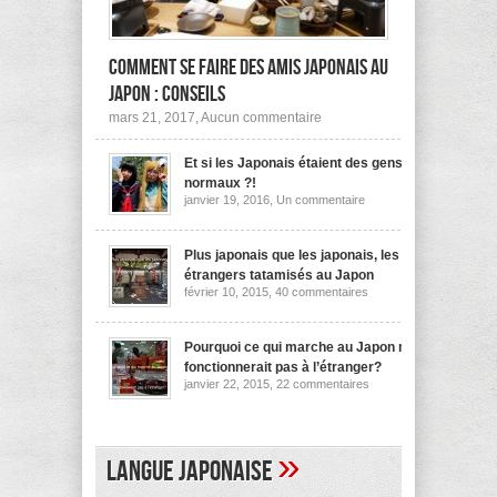
Comment se faire des amis japonais au
Japon : conseils
sur
mars 21, 2017,
Aucun commentaire
Comment
se
Et si les Japonais étaient des gens
faire
des
normaux ?!
amis
sur
janvier 19, 2016,
Un commentaire
japonais
Et
au
si
les
Japon :
Japonais
Plus japonais que les japonais, les
conseils
étaient
étrangers tatamisés au Japon
des
sur
février 10, 2015,
40 commentaires
gens
Plus
normaux
japonais
?!
que
les
Pourquoi ce qui marche au Japon ne
japonais,
fonctionnerait pas à l’étranger?
les
sur
janvier 22, 2015,
22 commentaires
étrangers
Pourquoi
tatamisés
ce
au
qui
Japon
marche
au
»
Langue japonaise
Japon
ne
fonctionnerait