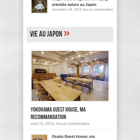
pour
orientée nature au Japon
ses
sur
novembre 18, 2019,
Aucun commentaire
logements
Megurun,
au
une
Japon
agence
(et
de
ailleurs)
voyage
»
Vie au Japon
orientée
nature
au
Japon
Yokohama Guest House, ma
recommandation
sur
août 25, 2019,
Aucun commentaire
Yokohama
Guest
Osaka Guest House, ma
House,