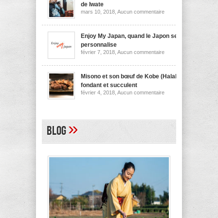
nouilles
de Iwate
de
sur
mars 10, 2018,
Aucun commentaire
Niigata
Wanko
soba,
la
spécialité
Enjoy My Japan, quand le Japon se
culinaire
personnalise
de
sur
février 7, 2018,
Aucun commentaire
Iwate
Enjoy
My
Japan,
quand
Misono et son bœuf de Kobe (Halal)
le
fondant et succulent
Japon
sur
février 4, 2018,
Aucun commentaire
se
Misono
personnalise
et
son
bœuf
de
»
Blog
Kobe
(Halal)
fondant
et
succulent
A