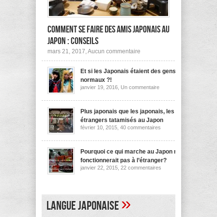
Comment se faire des amis japonais au
Japon : conseils
sur
mars 21, 2017,
Aucun commentaire
Comment
se
Et si les Japonais étaient des gens
faire
des
normaux ?!
amis
sur
janvier 19, 2016,
Un commentaire
japonais
Et
au
si
les
Japon :
Japonais
Plus japonais que les japonais, les
conseils
étaient
étrangers tatamisés au Japon
des
sur
février 10, 2015,
40 commentaires
gens
Plus
normaux
japonais
?!
que
les
Pourquoi ce qui marche au Japon ne
japonais,
fonctionnerait pas à l’étranger?
les
sur
janvier 22, 2015,
22 commentaires
étrangers
Pourquoi
tatamisés
ce
au
qui
Japon
marche
au
»
Langue japonaise
Japon
ne
fonctionnerait