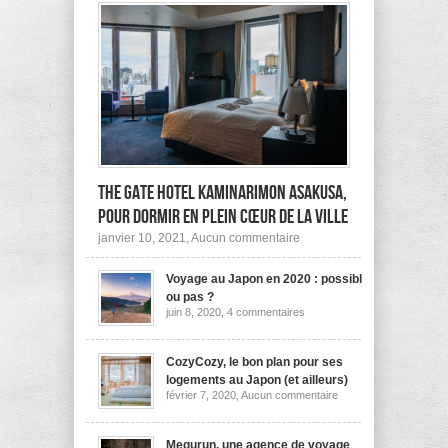
The Gate Hotel Kaminarimon Asakusa,
pour dormir en plein cœur de la ville
sur
janvier 10, 2021,
Aucun commentaire
The
Gate
Voyage au Japon en 2020 : possible
Hotel
Kaminarimon
ou pas ?
Asakusa,
sur
juin 8, 2020,
4 commentaires
pour
Voyage
dormir
au
Japon
en
en
CozyCozy, le bon plan pour ses
plein
2020
cœur
logements au Japon (et ailleurs)
:
de
sur
février 7, 2020,
Aucun commentaire
possible
la
CozyCozy,
ou
ville
le
pas
bon
?
plan
Megurun, une agence de voyage