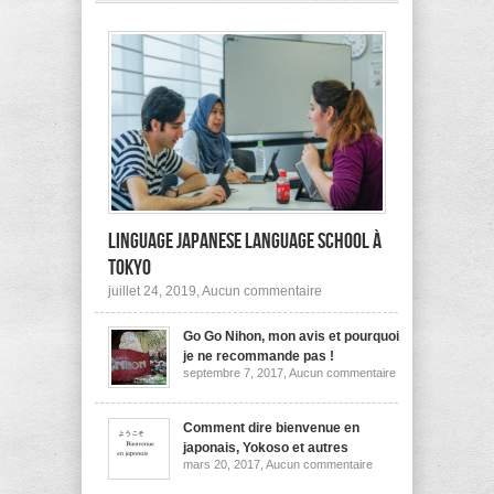
pas
à
l’étranger?
Linguage Japanese Language School à
Tokyo
sur
juillet 24, 2019,
Aucun commentaire
Linguage
Japanese
Go Go Nihon, mon avis et pourquoi
Language
School
je ne recommande pas !
à
sur
septembre 7, 2017,
Aucun commentaire
Tokyo
Go
Go
Nihon,
mon
Comment dire bienvenue en
avis
japonais, Yokoso et autres
et
sur
mars 20, 2017,
Aucun commentaire
pourquoi
Comment
je
dire
ne