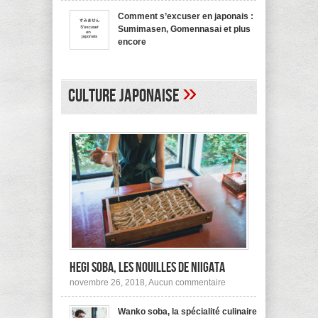
bienvenue
recommande
en
pas !
Comment s’excuser en japonais :
japonais,
Sumimasen, Gomennasai et plus
Yokoso
et
encore
autres
sur
mars 20, 2017,
Aucun commentaire
Comment
s’excuser
en
»
japonais :
Culture japonaise
Sumimasen,
Gomennasai
et
plus
encore
Hegi Soba, les nouilles de Niigata
sur
novembre 26, 2018,
Aucun commentaire
Hegi
Soba,
Wanko soba, la spécialité culinaire
les