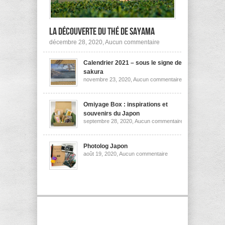
la découverte du thé de Sayama
sur
décembre 28, 2020,
Aucun commentaire
A
la
Calendrier 2021 – sous le signe des
découverte
du
sakura
thé
sur
novembre 23, 2020,
Aucun commentaire
de
Calendrier
Sayama
2021
–
sous
Omiyage Box : inspirations et
le
souvenirs du Japon
signe
sur
septembre 28, 2020,
Aucun commentaire
des
Omiyage
sakura
Box
:
inspirations
Photolog Japon
et
sur
août 19, 2020,
Aucun commentaire
souvenirs
Photolog
du
Japon
Japon