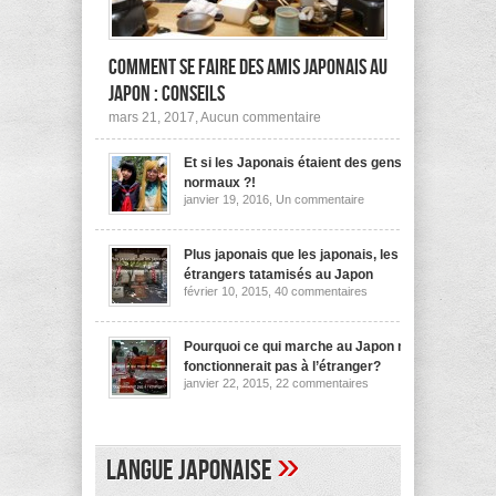
Comment se faire des amis japonais au
Japon : conseils
sur
mars 21, 2017,
Aucun commentaire
Comment
se
Et si les Japonais étaient des gens
faire
des
normaux ?!
amis
sur
janvier 19, 2016,
Un commentaire
japonais
Et
au
si
les
Japon :
Japonais
Plus japonais que les japonais, les
conseils
étaient
étrangers tatamisés au Japon
des
sur
février 10, 2015,
40 commentaires
gens
Plus
normaux
japonais
?!
que
les
Pourquoi ce qui marche au Japon ne
japonais,
fonctionnerait pas à l’étranger?
les
sur
janvier 22, 2015,
22 commentaires
étrangers
Pourquoi
tatamisés
ce
au
qui
Japon
marche
au
»
Langue japonaise
Japon
ne
fonctionnerait