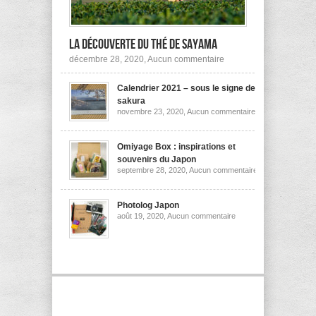
la découverte du thé de Sayama
sur
décembre 28, 2020,
Aucun commentaire
A
la
Calendrier 2021 – sous le signe des
découverte
du
sakura
thé
sur
novembre 23, 2020,
Aucun commentaire
de
Calendrier
Sayama
2021
–
sous
Omiyage Box : inspirations et
le
souvenirs du Japon
signe
sur
septembre 28, 2020,
Aucun commentaire
des
Omiyage
sakura
Box
:
inspirations
Photolog Japon
et
sur
août 19, 2020,
Aucun commentaire
souvenirs
Photolog
du
Japon
Japon