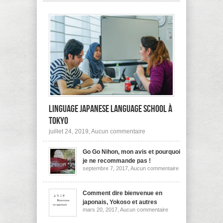
pas
à
l’étranger?
Linguage Japanese Language School à
Tokyo
sur
juillet 24, 2019,
Aucun commentaire
Linguage
Japanese
Go Go Nihon, mon avis et pourquoi
Language
School
je ne recommande pas !
à
sur
septembre 7, 2017,
Aucun commentaire
Tokyo
Go
Go
Nihon,
mon
Comment dire bienvenue en
avis
japonais, Yokoso et autres
et
sur
mars 20, 2017,
Aucun commentaire
pourquoi
Comment
je
dire
ne