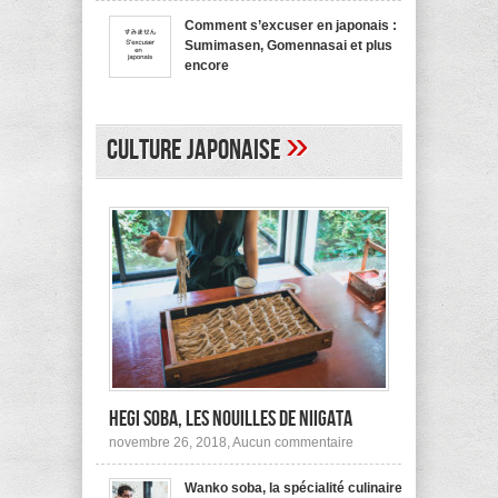
bienvenue
recommande
en
pas !
Comment s’excuser en japonais :
japonais,
Sumimasen, Gomennasai et plus
Yokoso
et
encore
autres
sur
mars 20, 2017,
Aucun commentaire
Comment
s’excuser
en
»
japonais :
Culture japonaise
Sumimasen,
Gomennasai
et
plus
encore
Hegi Soba, les nouilles de Niigata
sur
novembre 26, 2018,
Aucun commentaire
Hegi
Soba,
Wanko soba, la spécialité culinaire
les