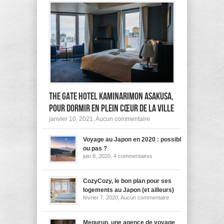
The Gate Hotel Kaminarimon Asakusa,
pour dormir en plein cœur de la ville
sur
janvier 10, 2021,
Aucun commentaire
The
Gate
Voyage au Japon en 2020 : possible
Hotel
Kaminarimon
ou pas ?
Asakusa,
sur
juin 8, 2020,
4 commentaires
pour
Voyage
dormir
au
Japon
en
en
CozyCozy, le bon plan pour ses
plein
2020
cœur
logements au Japon (et ailleurs)
:
de
sur
février 7, 2020,
Aucun commentaire
possible
la
CozyCozy,
ou
ville
le
pas
bon
?
plan
Megurun, une agence de voyage