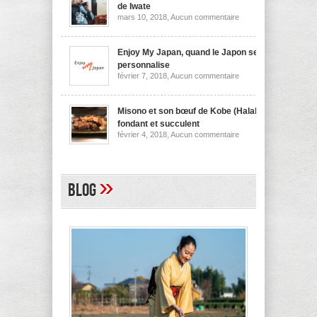
nouilles
de Iwate
de
sur
mars 10, 2018,
Aucun commentaire
Niigata
Wanko
soba,
la
spécialité
Enjoy My Japan, quand le Japon se
culinaire
personnalise
de
sur
février 7, 2018,
Aucun commentaire
Iwate
Enjoy
My
Japan,
quand
Misono et son bœuf de Kobe (Halal)
le
fondant et succulent
Japon
sur
février 4, 2018,
Aucun commentaire
se
Misono
personnalise
et
son
bœuf
de
»
Blog
Kobe
(Halal)
fondant
et
succulent
A