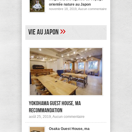
pour
orientée nature au Japon
ses
sur
novembre 18, 2019,
Aucun commentaire
logements
Megurun,
au
une
Japon
agence
(et
de
ailleurs)
voyage
»
Vie au Japon
orientée
nature
au
Japon
Yokohama Guest House, ma
recommandation
sur
août 25, 2019,
Aucun commentaire
Yokohama
Guest
Osaka Guest House, ma
House,