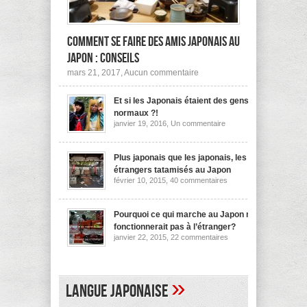
Comment se faire des amis japonais au
Japon : conseils
sur
mars 21, 2017,
Aucun commentaire
Comment
se
Et si les Japonais étaient des gens
faire
des
normaux ?!
amis
sur
janvier 19, 2016,
Un commentaire
japonais
Et
au
si
les
Japon :
Japonais
Plus japonais que les japonais, les
conseils
étaient
étrangers tatamisés au Japon
des
sur
février 10, 2015,
40 commentaires
gens
Plus
normaux
japonais
?!
que
les
Pourquoi ce qui marche au Japon ne
japonais,
fonctionnerait pas à l’étranger?
les
sur
janvier 22, 2015,
22 commentaires
étrangers
Pourquoi
tatamisés
ce
au
qui
Japon
marche
au
»
Langue japonaise
Japon
ne
fonctionnerait