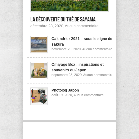
la découverte du thé de Sayama
sur
décembre 28, 2020,
Aucun commentaire
A
la
Calendrier 2021 – sous le signe des
découverte
du
sakura
thé
sur
novembre 23, 2020,
Aucun commentaire
de
Calendrier
Sayama
2021
–
sous
Omiyage Box : inspirations et
le
souvenirs du Japon
signe
sur
septembre 28, 2020,
Aucun commentaire
des
Omiyage
sakura
Box
:
inspirations
Photolog Japon
et
sur
août 19, 2020,
Aucun commentaire
souvenirs
Photolog
du
Japon
Japon