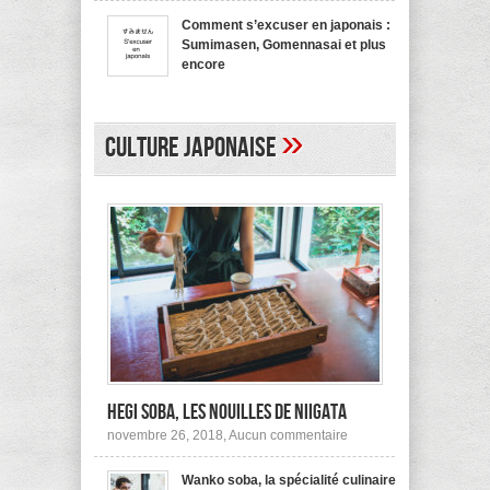
bienvenue
recommande
en
pas !
Comment s’excuser en japonais :
japonais,
Sumimasen, Gomennasai et plus
Yokoso
et
encore
autres
sur
mars 20, 2017,
Aucun commentaire
Comment
s’excuser
en
»
japonais :
Culture japonaise
Sumimasen,
Gomennasai
et
plus
encore
Hegi Soba, les nouilles de Niigata
sur
novembre 26, 2018,
Aucun commentaire
Hegi
Soba,
Wanko soba, la spécialité culinaire
les