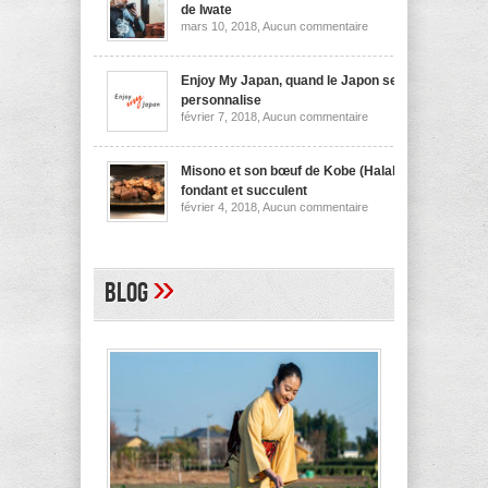
nouilles
de Iwate
de
sur
mars 10, 2018,
Aucun commentaire
Niigata
Wanko
soba,
la
spécialité
Enjoy My Japan, quand le Japon se
culinaire
personnalise
de
sur
février 7, 2018,
Aucun commentaire
Iwate
Enjoy
My
Japan,
quand
Misono et son bœuf de Kobe (Halal)
le
fondant et succulent
Japon
sur
février 4, 2018,
Aucun commentaire
se
Misono
personnalise
et
son
bœuf
de
»
Blog
Kobe
(Halal)
fondant
et
succulent
A