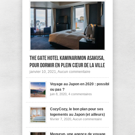
The Gate Hotel Kaminarimon Asakusa,
pour dormir en plein cœur de la ville
sur
janvier 10, 2021,
Aucun commentaire
The
Gate
Voyage au Japon en 2020 : possible
Hotel
Kaminarimon
ou pas ?
Asakusa,
sur
juin 8, 2020,
4 commentaires
pour
Voyage
dormir
au
Japon
en
en
CozyCozy, le bon plan pour ses
plein
2020
cœur
logements au Japon (et ailleurs)
:
de
sur
février 7, 2020,
Aucun commentaire
possible
la
CozyCozy,
ou
ville
le
pas
bon
?
plan
Megurun, une agence de voyage