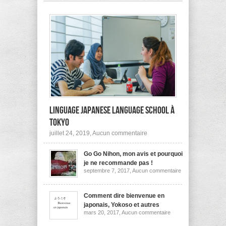
pas
à
l’étranger?
Linguage Japanese Language School à
Tokyo
sur
juillet 24, 2019,
Aucun commentaire
Linguage
Japanese
Go Go Nihon, mon avis et pourquoi
Language
School
je ne recommande pas !
à
sur
septembre 7, 2017,
Aucun commentaire
Tokyo
Go
Go
Nihon,
mon
Comment dire bienvenue en
avis
japonais, Yokoso et autres
et
sur
mars 20, 2017,
Aucun commentaire
pourquoi
Comment
je
dire
ne