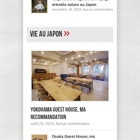
pour
orientée nature au Japon
ses
sur
novembre 18, 2019,
Aucun commentaire
logements
Megurun,
au
une
Japon
agence
(et
de
ailleurs)
voyage
»
Vie au Japon
orientée
nature
au
Japon
Yokohama Guest House, ma
recommandation
sur
août 25, 2019,
Aucun commentaire
Yokohama
Guest
Osaka Guest House, ma
House,