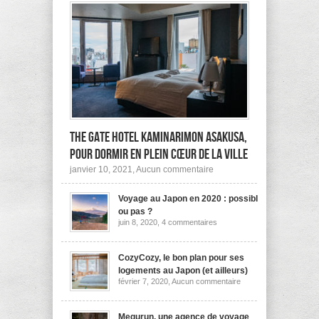
The Gate Hotel Kaminarimon Asakusa,
pour dormir en plein cœur de la ville
sur
janvier 10, 2021,
Aucun commentaire
The
Gate
Voyage au Japon en 2020 : possible
Hotel
Kaminarimon
ou pas ?
Asakusa,
sur
juin 8, 2020,
4 commentaires
pour
Voyage
dormir
au
Japon
en
en
CozyCozy, le bon plan pour ses
plein
2020
cœur
logements au Japon (et ailleurs)
:
de
sur
février 7, 2020,
Aucun commentaire
possible
la
CozyCozy,
ou
ville
le
pas
bon
?
plan
Megurun, une agence de voyage