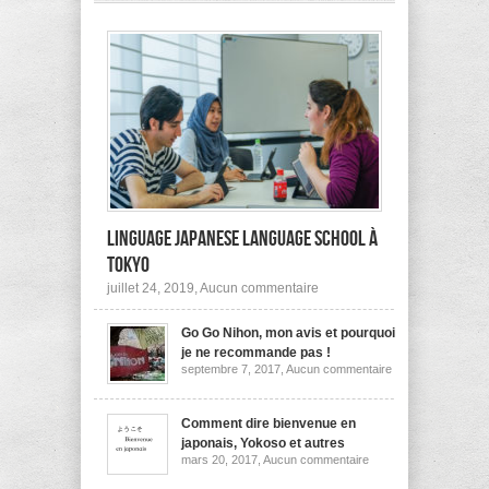
pas
à
l’étranger?
Linguage Japanese Language School à
Tokyo
sur
juillet 24, 2019,
Aucun commentaire
Linguage
Japanese
Go Go Nihon, mon avis et pourquoi
Language
School
je ne recommande pas !
à
sur
septembre 7, 2017,
Aucun commentaire
Tokyo
Go
Go
Nihon,
mon
Comment dire bienvenue en
avis
japonais, Yokoso et autres
et
sur
mars 20, 2017,
Aucun commentaire
pourquoi
Comment
je
dire
ne