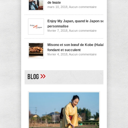
nouilles
de Iwate
de
sur
mars 10, 2018,
Aucun commentaire
Niigata
Wanko
soba,
la
spécialité
Enjoy My Japan, quand le Japon se
culinaire
personnalise
de
sur
février 7, 2018,
Aucun commentaire
Iwate
Enjoy
My
Japan,
quand
Misono et son bœuf de Kobe (Halal)
le
fondant et succulent
Japon
sur
février 4, 2018,
Aucun commentaire
se
Misono
personnalise
et
son
bœuf
de
»
Blog
Kobe
(Halal)
fondant
et
succulent
A