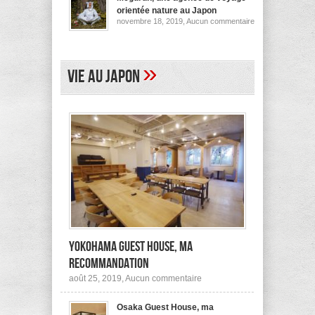
pour
orientée nature au Japon
ses
sur
novembre 18, 2019,
Aucun commentaire
logements
Megurun,
au
une
Japon
agence
(et
de
ailleurs)
voyage
»
Vie au Japon
orientée
nature
au
Japon
Yokohama Guest House, ma
recommandation
sur
août 25, 2019,
Aucun commentaire
Yokohama
Guest
Osaka Guest House, ma
House,