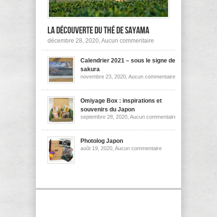
la découverte du thé de Sayama
sur
décembre 28, 2020,
Aucun commentaire
A
la
Calendrier 2021 – sous le signe des
découverte
du
sakura
thé
sur
novembre 23, 2020,
Aucun commentaire
de
Calendrier
Sayama
2021
–
sous
Omiyage Box : inspirations et
le
souvenirs du Japon
signe
sur
septembre 28, 2020,
Aucun commentaire
des
Omiyage
sakura
Box
:
inspirations
Photolog Japon
et
sur
août 19, 2020,
Aucun commentaire
souvenirs
Photolog
du
Japon
Japon