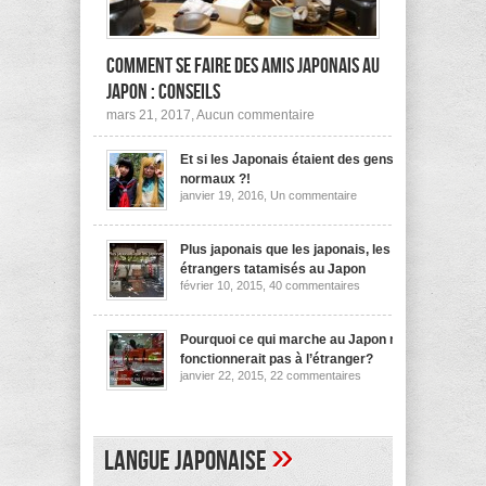
Comment se faire des amis japonais au
Japon : conseils
sur
mars 21, 2017,
Aucun commentaire
Comment
se
Et si les Japonais étaient des gens
faire
des
normaux ?!
amis
sur
janvier 19, 2016,
Un commentaire
japonais
Et
au
si
les
Japon :
Japonais
Plus japonais que les japonais, les
conseils
étaient
étrangers tatamisés au Japon
des
sur
février 10, 2015,
40 commentaires
gens
Plus
normaux
japonais
?!
que
les
Pourquoi ce qui marche au Japon ne
japonais,
fonctionnerait pas à l’étranger?
les
sur
janvier 22, 2015,
22 commentaires
étrangers
Pourquoi
tatamisés
ce
au
qui
Japon
marche
au
»
Langue japonaise
Japon
ne
fonctionnerait