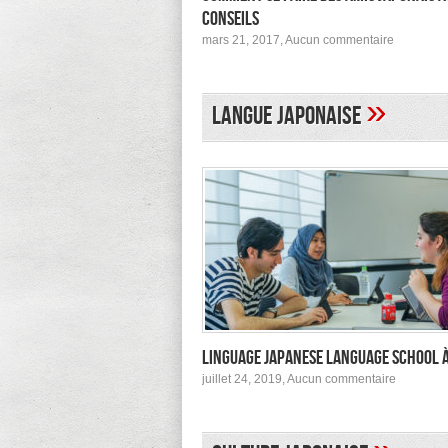
conseils
sur
mars 21, 2017,
Aucun commentaire
Comment
se
faire
des
»
Langue japonaise
amis
japonais
au
Japon :
conseils
Linguage Japanese Language School 
sur
juillet 24, 2019,
Aucun commentaire
Linguage
Japanes
Languag
School