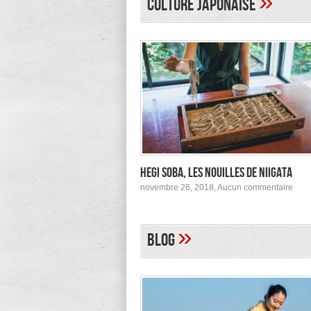
»
Culture japonaise
à
Tokyo
Hegi Soba, les nouilles de Niigata
sur
novembre 26, 2018,
Aucun commentaire
Hegi
Soba
les
nouil
»
Blog
de
Niig