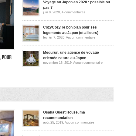
Voyage au Japon en 2020 : possible ou
pas ?
sur
juin 8, 2020,
4 commentaires
Voyage
au
Japon
en
CozyCozy, le bon plan pour ses
2020
logements au Japon (et ailleurs)
:
sur
février 7, 2020,
Aucun commentaire
possible
CozyCozy,
ou
le
pas
bon
?
plan
Megurun, une agence de voyage
pour
, pour
orientée nature au Japon
ses
sur
novembre 18, 2019,
Aucun commentaire
logements
Megurun,
au
une
Japon
agence
(et
de
ailleurs)
voyage
orientée
rimon
nature
au
,
Japon
Osaka Guest House, ma
recommandation
sur
août 25, 2019,
Aucun commentaire
Osaka
Guest
House,