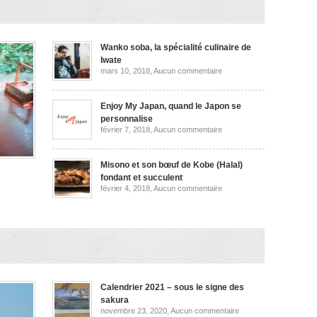
et
plus
encore
Wanko soba, la spécialité culinaire de
Iwate
sur
mars 10, 2018,
Aucun commentaire
Wanko
soba,
la
spécialité
Enjoy My Japan, quand le Japon se
culinaire
personnalise
de
sur
février 7, 2018,
Aucun commentaire
Iwate
Enjoy
My
Japan,
quand
Misono et son bœuf de Kobe (Halal)
le
fondant et succulent
Japon
sur
février 4, 2018,
Aucun commentaire
se
Misono
personnalise
et
,
son
bœuf
les
de
Kobe
(Halal)
ata
fondant
et
succulent
Calendrier 2021 – sous le signe des
sakura
sur
novembre 23, 2020,
Aucun commentaire