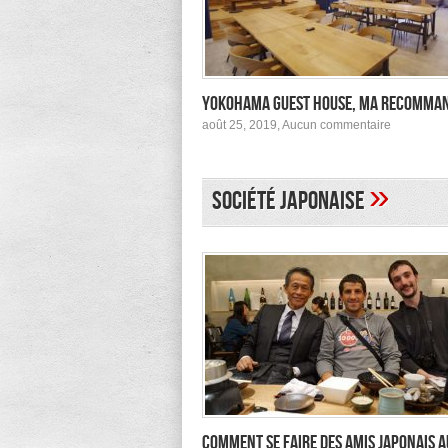
Yokohama Guest House, ma recomma
sur
août 25, 2019,
Aucun commentaire
Yokohama
Guest
House,
ma
»
Société japonaise
recomman
Comment se faire des amis japonais a