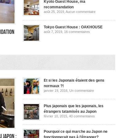
ma
Kyoto Guest House, ma
recommandation
recommandation
sur
août 25, 2019,
Aucun commentaire
Kyoto
Guest
House,
ma
Tokyo Guest House : OAKHOUSE
recommandation
ndation
sur
août 7, 2019,
16 commentaires
Tokyo
Guest
House
:
OAKHOUSE
dation
Et si les Japonais étaient des gens
normaux ?!
sur
janvier 19, 2016,
Un commentaire
Et
si
les
Japonais
Plus japonais que les japonais, les
étaient
étrangers tatamisés au Japon
des
sur
février 10, 2015,
40 commentaires
gens
Plus
normaux
japonais
?!
que
les
Pourquoi ce qui marche au Japon ne
japonais,
u Japon :
fonctionnerait pas à l’étranger?