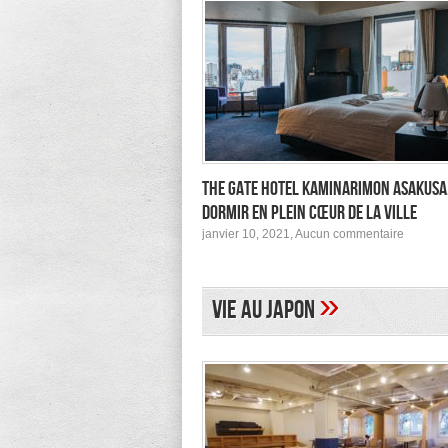
The Gate Hotel Kaminarimon Asakusa
dormir en plein cœur de la ville
sur
janvier 10, 2021,
Aucun commentaire
The
Gate
Hotel
Kamina
»
Vie au Japon
Asakusa
pour
dormir
en
plein
cœur
de
la
ville