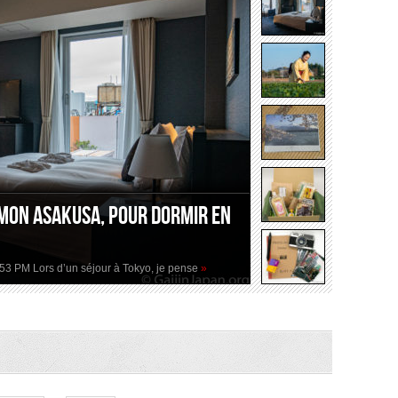
mon Asakusa, pour dormir en
2:53 PM Lors d’un séjour à Tokyo, je pense
»