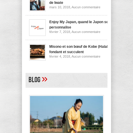
nouilles
de Iwate
de
sur
mars 10, 2018,
Aucun commentaire
Niigata
Wanko
soba,
la
spécialité
Enjoy My Japan, quand le Japon se
culinaire
personnalise
de
sur
février 7, 2018,
Aucun commentaire
Iwate
Enjoy
My
Japan,
quand
Misono et son bœuf de Kobe (Halal)
le
fondant et succulent
Japon
sur
février 4, 2018,
Aucun commentaire
se
Misono
personnalise
et
son
bœuf
de
»
Blog
Kobe
(Halal)
fondant
et
succulent
A