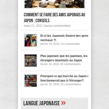
Comment se faire des amis japonais au
Japon : conseils
sur
mars 21, 2017,
Aucun commentaire
Comment
se
Et si les Japonais étaient des gens
faire
des
normaux ?!
amis
sur
janvier 19, 2016,
Un commentaire
japonais
Et
au
si
les
Japon :
Japonais
Plus japonais que les japonais, les
conseils
étaient
étrangers tatamisés au Japon
des
sur
février 10, 2015,
40 commentaires
gens
Plus
normaux
japonais
?!
que
les
Pourquoi ce qui marche au Japon ne
japonais,
fonctionnerait pas à l’étranger?
les
sur
janvier 22, 2015,
22 commentaires
étrangers
Pourquoi
tatamisés
ce
au
qui
Japon
marche
au
»
Langue japonaise
Japon
ne
fonctionnerait