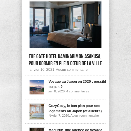
The Gate Hotel Kaminarimon Asakusa,
pour dormir en plein cœur de la ville
sur
janvier 10, 2021,
Aucun commentaire
The
Gate
Voyage au Japon en 2020 : possible
Hotel
Kaminarimon
ou pas ?
Asakusa,
sur
juin 8, 2020,
4 commentaires
pour
Voyage
dormir
au
Japon
en
en
CozyCozy, le bon plan pour ses
plein
2020
cœur
logements au Japon (et ailleurs)
:
de
sur
février 7, 2020,
Aucun commentaire
possible
la
CozyCozy,
ou
ville
le
pas
bon
?
plan
Megurun, une agence de voyage