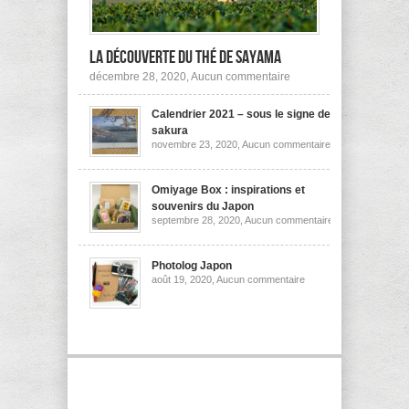
la découverte du thé de Sayama
sur
décembre 28, 2020,
Aucun commentaire
A
la
Calendrier 2021 – sous le signe des
découverte
du
sakura
thé
sur
novembre 23, 2020,
Aucun commentaire
de
Calendrier
Sayama
2021
–
sous
Omiyage Box : inspirations et
le
souvenirs du Japon
signe
sur
septembre 28, 2020,
Aucun commentaire
des
Omiyage
sakura
Box
:
inspirations
Photolog Japon
et
sur
août 19, 2020,
Aucun commentaire
souvenirs
Photolog
du
Japon
Japon