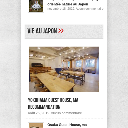
pour
orientée nature au Japon
ses
sur
novembre 18, 2019,
Aucun commentaire
logements
Megurun,
au
une
Japon
agence
(et
de
ailleurs)
voyage
»
Vie au Japon
orientée
nature
au
Japon
Yokohama Guest House, ma
recommandation
sur
août 25, 2019,
Aucun commentaire
Yokohama
Guest
Osaka Guest House, ma
House,