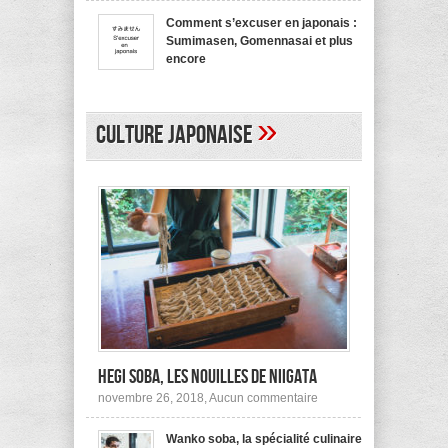
bienvenue
recommande
en
pas !
Comment s’excuser en japonais :
japonais,
Sumimasen, Gomennasai et plus
Yokoso
et
encore
autres
sur
mars 20, 2017,
Aucun commentaire
Comment
s’excuser
en
»
japonais :
Culture japonaise
Sumimasen,
Gomennasai
et
plus
encore
Hegi Soba, les nouilles de Niigata
sur
novembre 26, 2018,
Aucun commentaire
Hegi
Soba,
Wanko soba, la spécialité culinaire
les