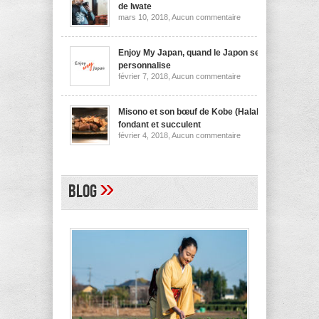
nouilles
de Iwate
de
sur
mars 10, 2018,
Aucun commentaire
Niigata
Wanko
soba,
la
spécialité
Enjoy My Japan, quand le Japon se
culinaire
personnalise
de
sur
février 7, 2018,
Aucun commentaire
Iwate
Enjoy
My
Japan,
quand
Misono et son bœuf de Kobe (Halal)
le
fondant et succulent
Japon
sur
février 4, 2018,
Aucun commentaire
se
Misono
personnalise
et
son
bœuf
de
»
Blog
Kobe
(Halal)
fondant
et
succulent
A