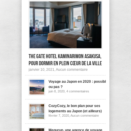
The Gate Hotel Kaminarimon Asakusa,
pour dormir en plein cœur de la ville
sur
janvier 10, 2021,
Aucun commentaire
The
Gate
Voyage au Japon en 2020 : possible
Hotel
Kaminarimon
ou pas ?
Asakusa,
sur
juin 8, 2020,
4 commentaires
pour
Voyage
dormir
au
Japon
en
en
CozyCozy, le bon plan pour ses
plein
2020
cœur
logements au Japon (et ailleurs)
:
de
sur
février 7, 2020,
Aucun commentaire
possible
la
CozyCozy,
ou
ville
le
pas
bon
?
plan
Megurun, une agence de voyage