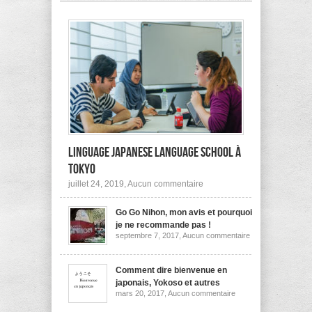
pas
à
l’étranger?
Linguage Japanese Language School à
Tokyo
sur
juillet 24, 2019,
Aucun commentaire
Linguage
Japanese
Go Go Nihon, mon avis et pourquoi
Language
School
je ne recommande pas !
à
sur
septembre 7, 2017,
Aucun commentaire
Tokyo
Go
Go
Nihon,
mon
Comment dire bienvenue en
avis
japonais, Yokoso et autres
et
sur
mars 20, 2017,
Aucun commentaire
pourquoi
Comment
je
dire
ne