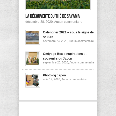
la découverte du thé de Sayama
sur
décembre 28, 2020,
Aucun commentaire
A
la
Calendrier 2021 – sous le signe des
découverte
du
sakura
thé
sur
novembre 23, 2020,
Aucun commentaire
de
Calendrier
Sayama
2021
–
sous
Omiyage Box : inspirations et
le
souvenirs du Japon
signe
sur
septembre 28, 2020,
Aucun commentaire
des
Omiyage
sakura
Box
:
inspirations
Photolog Japon
et
sur
août 19, 2020,
Aucun commentaire
souvenirs
Photolog
du
Japon
Japon