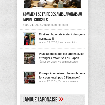
Comment se faire des amis japonais au
Japon : conseils
sur
mars 21, 2017,
Aucun commentaire
Comment
se
Et si les Japonais étaient des gens
faire
des
normaux ?!
amis
sur
janvier 19, 2016,
Un commentaire
japonais
Et
au
si
les
Japon :
Japonais
Plus japonais que les japonais, les
conseils
étaient
étrangers tatamisés au Japon
des
sur
février 10, 2015,
40 commentaires
gens
Plus
normaux
japonais
?!
que
les
Pourquoi ce qui marche au Japon ne
japonais,
fonctionnerait pas à l’étranger?
les
sur
janvier 22, 2015,
22 commentaires
étrangers
Pourquoi
tatamisés
ce
au
qui
Japon
marche
au
»
Langue japonaise
Japon
ne
fonctionnerait