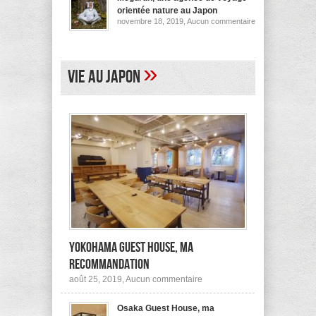
pour
orientée nature au Japon
ses
sur
novembre 18, 2019,
Aucun commentaire
logements
Megurun,
au
une
Japon
agence
(et
de
ailleurs)
voyage
»
Vie au Japon
orientée
nature
au
Japon
Yokohama Guest House, ma
recommandation
sur
août 25, 2019,
Aucun commentaire
Yokohama
Guest
Osaka Guest House, ma
House,