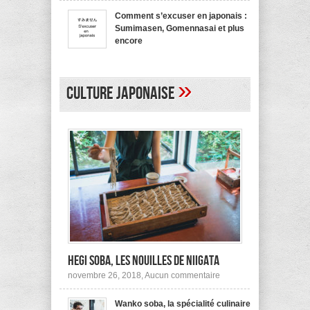
bienvenue
recommande
en
pas !
Comment s’excuser en japonais :
japonais,
Sumimasen, Gomennasai et plus
Yokoso
et
encore
autres
sur
mars 20, 2017,
Aucun commentaire
Comment
s’excuser
en
»
japonais :
Culture japonaise
Sumimasen,
Gomennasai
et
plus
encore
Hegi Soba, les nouilles de Niigata
sur
novembre 26, 2018,
Aucun commentaire
Hegi
Soba,
Wanko soba, la spécialité culinaire
les