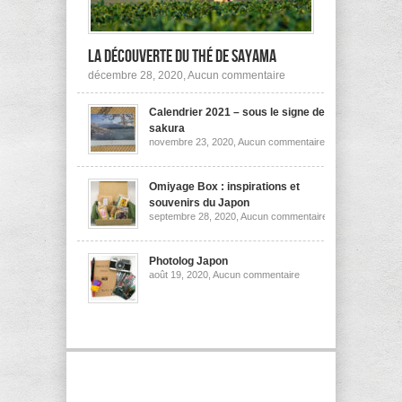
la découverte du thé de Sayama
sur
décembre 28, 2020,
Aucun commentaire
A
la
Calendrier 2021 – sous le signe des
découverte
du
sakura
thé
sur
novembre 23, 2020,
Aucun commentaire
de
Calendrier
Sayama
2021
–
sous
Omiyage Box : inspirations et
le
souvenirs du Japon
signe
sur
septembre 28, 2020,
Aucun commentaire
des
Omiyage
sakura
Box
:
inspirations
Photolog Japon
et
sur
août 19, 2020,
Aucun commentaire
souvenirs
Photolog
du
Japon
Japon