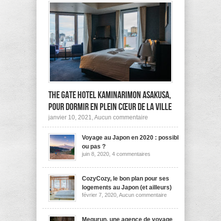
The Gate Hotel Kaminarimon Asakusa,
pour dormir en plein cœur de la ville
sur
janvier 10, 2021,
Aucun commentaire
The
Gate
Voyage au Japon en 2020 : possible
Hotel
Kaminarimon
ou pas ?
Asakusa,
sur
juin 8, 2020,
4 commentaires
pour
Voyage
dormir
au
Japon
en
en
CozyCozy, le bon plan pour ses
plein
2020
cœur
logements au Japon (et ailleurs)
:
de
sur
février 7, 2020,
Aucun commentaire
possible
la
CozyCozy,
ou
ville
le
pas
bon
?
plan
Megurun, une agence de voyage