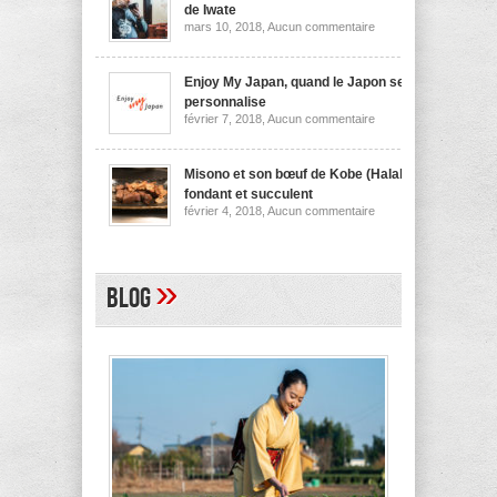
nouilles
de Iwate
de
sur
mars 10, 2018,
Aucun commentaire
Niigata
Wanko
soba,
la
spécialité
Enjoy My Japan, quand le Japon se
culinaire
personnalise
de
sur
février 7, 2018,
Aucun commentaire
Iwate
Enjoy
My
Japan,
quand
Misono et son bœuf de Kobe (Halal)
le
fondant et succulent
Japon
sur
février 4, 2018,
Aucun commentaire
se
Misono
personnalise
et
son
bœuf
de
»
Blog
Kobe
(Halal)
fondant
et
succulent
A