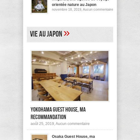
pour
orientée nature au Japon
ses
sur
novembre 18, 2019,
Aucun commentaire
logements
Megurun,
au
une
Japon
agence
(et
de
ailleurs)
voyage
»
Vie au Japon
orientée
nature
au
Japon
Yokohama Guest House, ma
recommandation
sur
août 25, 2019,
Aucun commentaire
Yokohama
Guest
Osaka Guest House, ma
House,