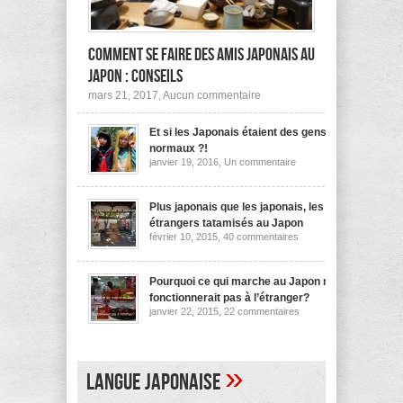
Comment se faire des amis japonais au
Japon : conseils
sur
mars 21, 2017,
Aucun commentaire
Comment
se
Et si les Japonais étaient des gens
faire
des
normaux ?!
amis
sur
janvier 19, 2016,
Un commentaire
japonais
Et
au
si
les
Japon :
Japonais
Plus japonais que les japonais, les
conseils
étaient
étrangers tatamisés au Japon
des
sur
février 10, 2015,
40 commentaires
gens
Plus
normaux
japonais
?!
que
les
Pourquoi ce qui marche au Japon ne
japonais,
fonctionnerait pas à l’étranger?
les
sur
janvier 22, 2015,
22 commentaires
étrangers
Pourquoi
tatamisés
ce
au
qui
Japon
marche
au
»
Langue japonaise
Japon
ne
fonctionnerait