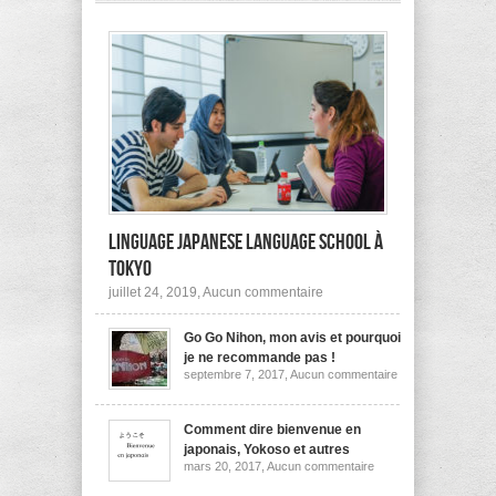
pas
à
l’étranger?
Linguage Japanese Language School à
Tokyo
sur
juillet 24, 2019,
Aucun commentaire
Linguage
Japanese
Go Go Nihon, mon avis et pourquoi
Language
School
je ne recommande pas !
à
sur
septembre 7, 2017,
Aucun commentaire
Tokyo
Go
Go
Nihon,
mon
Comment dire bienvenue en
avis
japonais, Yokoso et autres
et
sur
mars 20, 2017,
Aucun commentaire
pourquoi
Comment
je
dire
ne