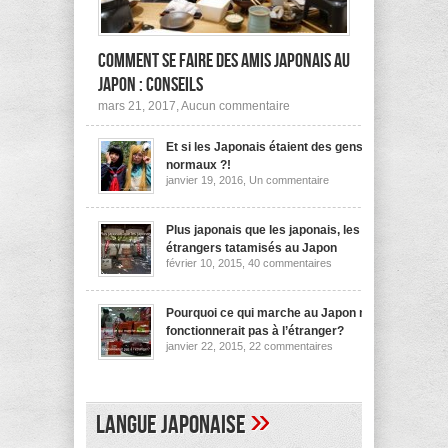
Comment se faire des amis japonais au
Japon : conseils
sur
mars 21, 2017,
Aucun commentaire
Comment
se
Et si les Japonais étaient des gens
faire
des
normaux ?!
amis
sur
janvier 19, 2016,
Un commentaire
japonais
Et
au
si
les
Japon :
Japonais
Plus japonais que les japonais, les
conseils
étaient
étrangers tatamisés au Japon
des
sur
février 10, 2015,
40 commentaires
gens
Plus
normaux
japonais
?!
que
les
Pourquoi ce qui marche au Japon ne
japonais,
fonctionnerait pas à l’étranger?
les
sur
janvier 22, 2015,
22 commentaires
étrangers
Pourquoi
tatamisés
ce
au
qui
Japon
marche
au
»
Langue japonaise
Japon
ne
fonctionnerait