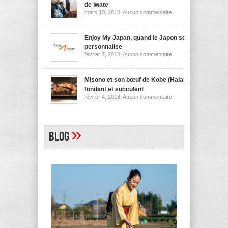
nouilles
de Iwate
de
sur
mars 10, 2018,
Aucun commentaire
Niigata
Wanko
soba,
la
spécialité
Enjoy My Japan, quand le Japon se
culinaire
personnalise
de
sur
février 7, 2018,
Aucun commentaire
Iwate
Enjoy
My
Japan,
quand
Misono et son bœuf de Kobe (Halal)
le
fondant et succulent
Japon
sur
février 4, 2018,
Aucun commentaire
se
Misono
personnalise
et
son
bœuf
de
»
Blog
Kobe
(Halal)
fondant
et
succulent
A