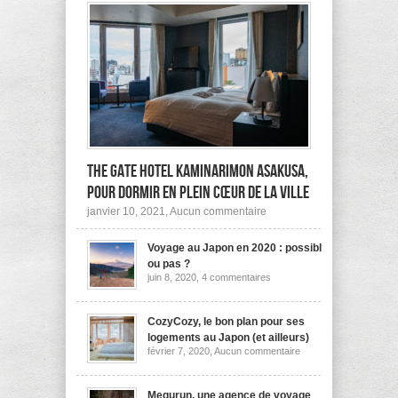
The Gate Hotel Kaminarimon Asakusa,
pour dormir en plein cœur de la ville
sur
janvier 10, 2021,
Aucun commentaire
The
Gate
Voyage au Japon en 2020 : possible
Hotel
Kaminarimon
ou pas ?
Asakusa,
sur
juin 8, 2020,
4 commentaires
pour
Voyage
dormir
au
Japon
en
en
CozyCozy, le bon plan pour ses
plein
2020
cœur
logements au Japon (et ailleurs)
:
de
sur
février 7, 2020,
Aucun commentaire
possible
la
CozyCozy,
ou
ville
le
pas
bon
?
plan
Megurun, une agence de voyage