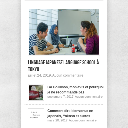
pas
à
l’étranger?
Linguage Japanese Language School à
Tokyo
sur
juillet 24, 2019,
Aucun commentaire
Linguage
Japanese
Go Go Nihon, mon avis et pourquoi
Language
School
je ne recommande pas !
à
sur
septembre 7, 2017,
Aucun commentaire
Tokyo
Go
Go
Nihon,
mon
Comment dire bienvenue en
avis
japonais, Yokoso et autres
et
sur
mars 20, 2017,
Aucun commentaire
pourquoi
Comment
je
dire
ne