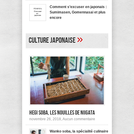
bienvenue
recommande
en
pas !
Comment s’excuser en japonais :
japonais,
Sumimasen, Gomennasai et plus
Yokoso
et
encore
autres
sur
mars 20, 2017,
Aucun commentaire
Comment
s’excuser
en
»
japonais :
Culture japonaise
Sumimasen,
Gomennasai
et
plus
encore
Hegi Soba, les nouilles de Niigata
sur
novembre 26, 2018,
Aucun commentaire
Hegi
Soba,
Wanko soba, la spécialité culinaire
les