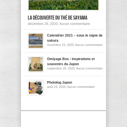
la découverte du thé de Sayama
sur
décembre 28, 2020,
Aucun commentaire
A
la
Calendrier 2021 – sous le signe des
découverte
du
sakura
thé
sur
novembre 23, 2020,
Aucun commentaire
de
Calendrier
Sayama
2021
–
sous
Omiyage Box : inspirations et
le
souvenirs du Japon
signe
sur
septembre 28, 2020,
Aucun commentaire
des
Omiyage
sakura
Box
:
inspirations
Photolog Japon
et
sur
août 19, 2020,
Aucun commentaire
souvenirs
Photolog
du
Japon
Japon