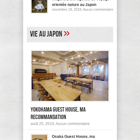
pour
orientée nature au Japon
ses
sur
novembre 18, 2019,
Aucun commentaire
logements
Megurun,
au
une
Japon
agence
(et
de
ailleurs)
voyage
»
Vie au Japon
orientée
nature
au
Japon
Yokohama Guest House, ma
recommandation
sur
août 25, 2019,
Aucun commentaire
Yokohama
Guest
Osaka Guest House, ma
House,