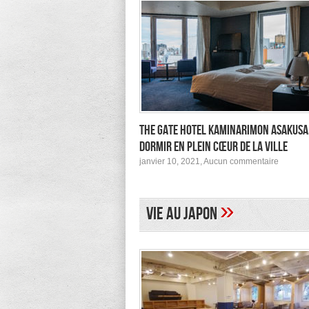
The Gate Hotel Kaminarimon Asakusa
dormir en plein cœur de la ville
sur
janvier 10, 2021,
Aucun commentaire
The
Gate
Hotel
Kamina
»
Vie au Japon
Asakusa
pour
dormir
en
plein
cœur
de
la
ville