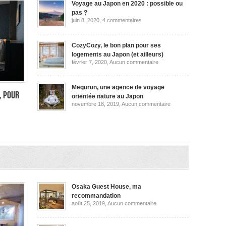
Voyage au Japon en 2020 : possible ou
pas ?
sur
juin 8, 2020,
4 commentaires
Voyage
au
Japon
en
CozyCozy, le bon plan pour ses
2020
logements au Japon (et ailleurs)
:
sur
février 7, 2020,
Aucun commentaire
possible
CozyCozy,
ou
le
pas
bon
?
plan
Megurun, une agence de voyage
pour
, pour
orientée nature au Japon
ses
sur
novembre 18, 2019,
Aucun commentaire
logements
Megurun,
au
une
Japon
agence
(et
de
ailleurs)
voyage
orientée
rimon
nature
au
,
Japon
Osaka Guest House, ma
recommandation
sur
août 25, 2019,
Aucun commentaire
Osaka
Guest
House,