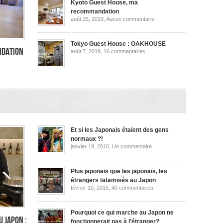
ma
Kyoto Guest House, ma
recommandation
recommandation
sur
août 25, 2019,
Aucun commentaire
Kyoto
Guest
House,
ma
Tokyo Guest House : OAKHOUSE
recommandation
ndation
sur
août 7, 2019,
16 commentaires
Tokyo
Guest
House
:
OAKHOUSE
dation
Et si les Japonais étaient des gens
normaux ?!
sur
janvier 19, 2016,
Un commentaire
Et
si
les
Japonais
Plus japonais que les japonais, les
étaient
étrangers tatamisés au Japon
des
sur
février 10, 2015,
40 commentaires
gens
Plus
normaux
japonais
?!
que
les
Pourquoi ce qui marche au Japon ne
japonais,
u Japon :
fonctionnerait pas à l’étranger?