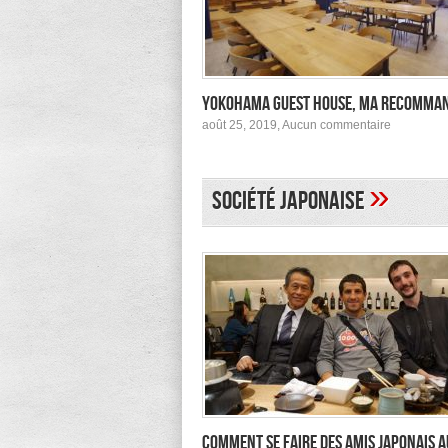
Yokohama Guest House, ma recomma
sur
août 25, 2019,
Aucun commentaire
Yokohama
Guest
House,
ma
»
Société japonaise
recomman
Comment se faire des amis japonais a