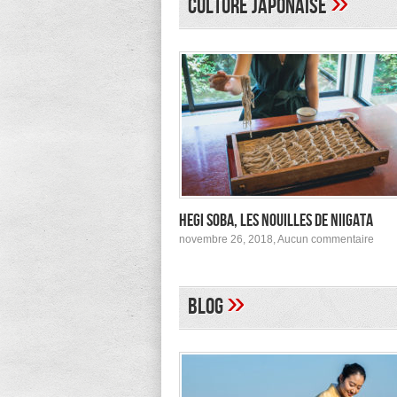
»
Culture japonaise
à
Tokyo
Hegi Soba, les nouilles de Niigata
sur
novembre 26, 2018,
Aucun commentaire
Hegi
Soba
les
nouil
»
Blog
de
Niig