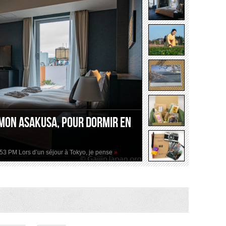
mon Asakusa, pour dormir en
2:53 PM Lors d’un séjour à Tokyo, je pense
»