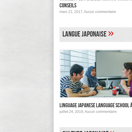
conseils
sur
mars 21, 2017,
Aucun commentaire
Comment
se
faire
des
»
Langue japonaise
amis
japonais
au
Japon :
conseils
Linguage Japanese Language School 
sur
juillet 24, 2019,
Aucun commentaire
Linguage
Japanes
Languag
School