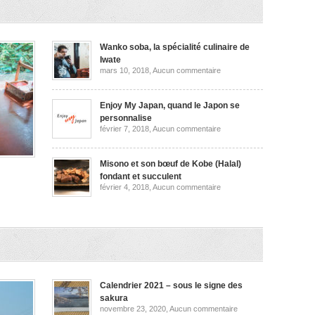
et
plus
encore
Wanko soba, la spécialité culinaire de
Iwate
sur
mars 10, 2018,
Aucun commentaire
Wanko
soba,
la
spécialité
Enjoy My Japan, quand le Japon se
culinaire
personnalise
de
sur
février 7, 2018,
Aucun commentaire
Iwate
Enjoy
My
Japan,
quand
Misono et son bœuf de Kobe (Halal)
le
fondant et succulent
Japon
sur
février 4, 2018,
Aucun commentaire
se
Misono
personnalise
et
,
son
bœuf
les
de
Kobe
(Halal)
ata
fondant
et
succulent
Calendrier 2021 – sous le signe des
sakura
sur
novembre 23, 2020,
Aucun commentaire