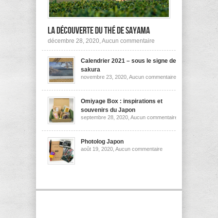
la découverte du thé de Sayama
sur
décembre 28, 2020,
Aucun commentaire
A
la
Calendrier 2021 – sous le signe des
découverte
du
sakura
thé
sur
novembre 23, 2020,
Aucun commentaire
de
Calendrier
Sayama
2021
–
sous
Omiyage Box : inspirations et
le
souvenirs du Japon
signe
sur
septembre 28, 2020,
Aucun commentaire
des
Omiyage
sakura
Box
:
inspirations
Photolog Japon
et
sur
août 19, 2020,
Aucun commentaire
souvenirs
Photolog
du
Japon
Japon