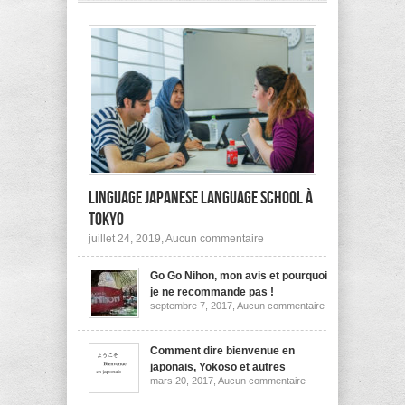
pas
à
l’étranger?
Linguage Japanese Language School à
Tokyo
sur
juillet 24, 2019,
Aucun commentaire
Linguage
Japanese
Go Go Nihon, mon avis et pourquoi
Language
School
je ne recommande pas !
à
sur
septembre 7, 2017,
Aucun commentaire
Tokyo
Go
Go
Nihon,
mon
Comment dire bienvenue en
avis
japonais, Yokoso et autres
et
sur
mars 20, 2017,
Aucun commentaire
pourquoi
Comment
je
dire
ne