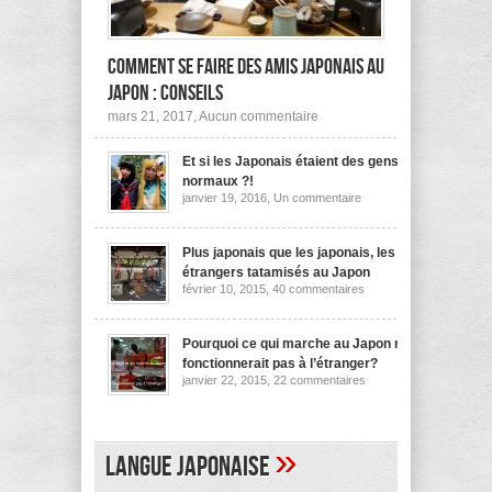
Comment se faire des amis japonais au
Japon : conseils
sur
mars 21, 2017,
Aucun commentaire
Comment
se
Et si les Japonais étaient des gens
faire
des
normaux ?!
amis
sur
janvier 19, 2016,
Un commentaire
japonais
Et
au
si
les
Japon :
Japonais
Plus japonais que les japonais, les
conseils
étaient
étrangers tatamisés au Japon
des
sur
février 10, 2015,
40 commentaires
gens
Plus
normaux
japonais
?!
que
les
Pourquoi ce qui marche au Japon ne
japonais,
fonctionnerait pas à l’étranger?
les
sur
janvier 22, 2015,
22 commentaires
étrangers
Pourquoi
tatamisés
ce
au
qui
Japon
marche
au
»
Langue japonaise
Japon
ne
fonctionnerait