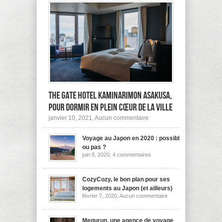
The Gate Hotel Kaminarimon Asakusa,
pour dormir en plein cœur de la ville
sur
janvier 10, 2021,
Aucun commentaire
The
Gate
Voyage au Japon en 2020 : possible
Hotel
Kaminarimon
ou pas ?
Asakusa,
sur
juin 8, 2020,
4 commentaires
pour
Voyage
dormir
au
Japon
en
en
CozyCozy, le bon plan pour ses
plein
2020
cœur
logements au Japon (et ailleurs)
:
de
sur
février 7, 2020,
Aucun commentaire
possible
la
CozyCozy,
ou
ville
le
pas
bon
?
plan
Megurun, une agence de voyage