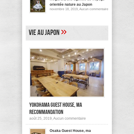
pour
orientée nature au Japon
ses
sur
novembre 18, 2019,
Aucun commentaire
logements
Megurun,
au
une
Japon
agence
(et
de
ailleurs)
voyage
»
Vie au Japon
orientée
nature
au
Japon
Yokohama Guest House, ma
recommandation
sur
août 25, 2019,
Aucun commentaire
Yokohama
Guest
Osaka Guest House, ma
House,