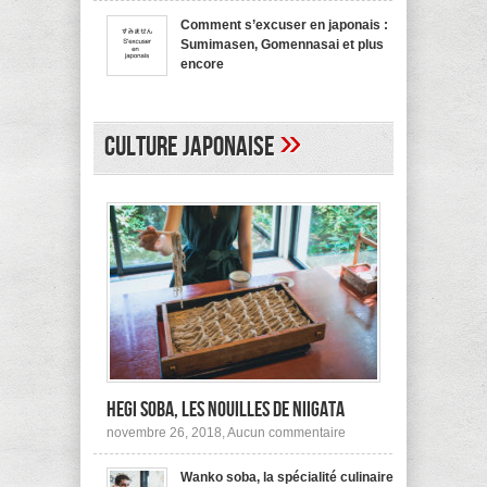
bienvenue
recommande
en
pas !
Comment s’excuser en japonais :
japonais,
Sumimasen, Gomennasai et plus
Yokoso
et
encore
autres
sur
mars 20, 2017,
Aucun commentaire
Comment
s’excuser
en
»
japonais :
Culture japonaise
Sumimasen,
Gomennasai
et
plus
encore
Hegi Soba, les nouilles de Niigata
sur
novembre 26, 2018,
Aucun commentaire
Hegi
Soba,
Wanko soba, la spécialité culinaire
les