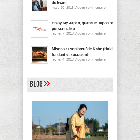
nouilles
de Iwate
de
sur
mars 10, 2018,
Aucun commentaire
Niigata
Wanko
soba,
la
spécialité
Enjoy My Japan, quand le Japon se
culinaire
personnalise
de
sur
février 7, 2018,
Aucun commentaire
Iwate
Enjoy
My
Japan,
quand
Misono et son bœuf de Kobe (Halal)
le
fondant et succulent
Japon
sur
février 4, 2018,
Aucun commentaire
se
Misono
personnalise
et
son
bœuf
de
»
Blog
Kobe
(Halal)
fondant
et
succulent
A