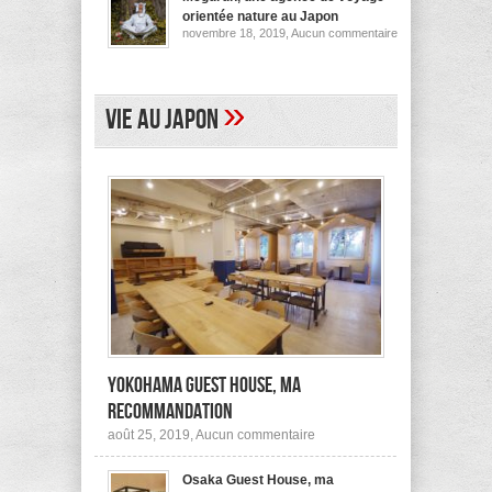
pour
orientée nature au Japon
ses
sur
novembre 18, 2019,
Aucun commentaire
logements
Megurun,
au
une
Japon
agence
(et
de
ailleurs)
voyage
»
Vie au Japon
orientée
nature
au
Japon
Yokohama Guest House, ma
recommandation
sur
août 25, 2019,
Aucun commentaire
Yokohama
Guest
Osaka Guest House, ma
House,