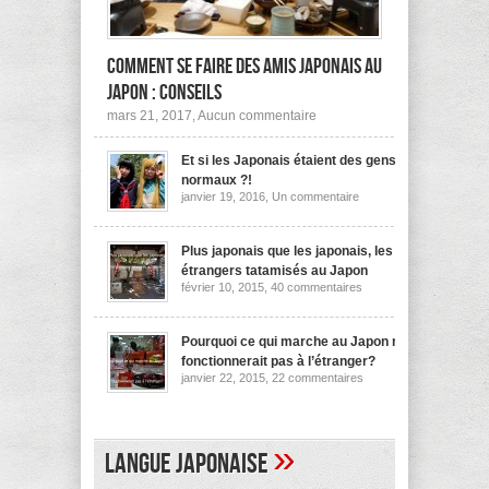
Comment se faire des amis japonais au
Japon : conseils
sur
mars 21, 2017,
Aucun commentaire
Comment
se
Et si les Japonais étaient des gens
faire
des
normaux ?!
amis
sur
janvier 19, 2016,
Un commentaire
japonais
Et
au
si
les
Japon :
Japonais
Plus japonais que les japonais, les
conseils
étaient
étrangers tatamisés au Japon
des
sur
février 10, 2015,
40 commentaires
gens
Plus
normaux
japonais
?!
que
les
Pourquoi ce qui marche au Japon ne
japonais,
fonctionnerait pas à l’étranger?
les
sur
janvier 22, 2015,
22 commentaires
étrangers
Pourquoi
tatamisés
ce
au
qui
Japon
marche
au
»
Langue japonaise
Japon
ne
fonctionnerait