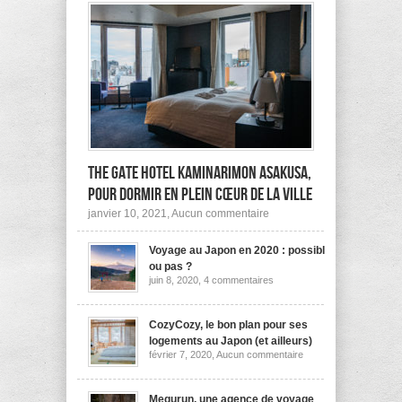
The Gate Hotel Kaminarimon Asakusa,
pour dormir en plein cœur de la ville
sur
janvier 10, 2021,
Aucun commentaire
The
Gate
Voyage au Japon en 2020 : possible
Hotel
Kaminarimon
ou pas ?
Asakusa,
sur
juin 8, 2020,
4 commentaires
pour
Voyage
dormir
au
Japon
en
en
CozyCozy, le bon plan pour ses
plein
2020
cœur
logements au Japon (et ailleurs)
:
de
sur
février 7, 2020,
Aucun commentaire
possible
la
CozyCozy,
ou
ville
le
pas
bon
?
plan
Megurun, une agence de voyage