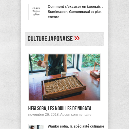
bienvenue
recommande
en
pas !
Comment s’excuser en japonais :
japonais,
Sumimasen, Gomennasai et plus
Yokoso
et
encore
autres
sur
mars 20, 2017,
Aucun commentaire
Comment
s’excuser
en
»
japonais :
Culture japonaise
Sumimasen,
Gomennasai
et
plus
encore
Hegi Soba, les nouilles de Niigata
sur
novembre 26, 2018,
Aucun commentaire
Hegi
Soba,
Wanko soba, la spécialité culinaire
les