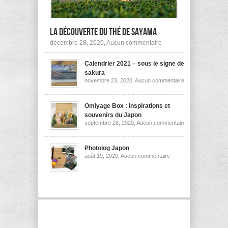
la découverte du thé de Sayama
sur
décembre 28, 2020,
Aucun commentaire
A
la
Calendrier 2021 – sous le signe des
découverte
du
sakura
thé
sur
novembre 23, 2020,
Aucun commentaire
de
Calendrier
Sayama
2021
–
sous
Omiyage Box : inspirations et
le
souvenirs du Japon
signe
sur
septembre 28, 2020,
Aucun commentaire
des
Omiyage
sakura
Box
:
inspirations
Photolog Japon
et
sur
août 19, 2020,
Aucun commentaire
souvenirs
Photolog
du
Japon
Japon