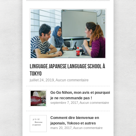
pas
à
l’étranger?
Linguage Japanese Language School à
Tokyo
sur
juillet 24, 2019,
Aucun commentaire
Linguage
Japanese
Go Go Nihon, mon avis et pourquoi
Language
School
je ne recommande pas !
à
sur
septembre 7, 2017,
Aucun commentaire
Tokyo
Go
Go
Nihon,
mon
Comment dire bienvenue en
avis
japonais, Yokoso et autres
et
sur
mars 20, 2017,
Aucun commentaire
pourquoi
Comment
je
dire
ne