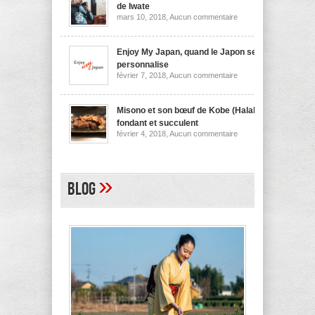
nouilles
de Iwate
de
sur
mars 10, 2018,
Aucun commentaire
Niigata
Wanko
soba,
la
spécialité
Enjoy My Japan, quand le Japon se
culinaire
personnalise
de
sur
février 7, 2018,
Aucun commentaire
Iwate
Enjoy
My
Japan,
quand
Misono et son bœuf de Kobe (Halal)
le
fondant et succulent
Japon
sur
février 4, 2018,
Aucun commentaire
se
Misono
personnalise
et
son
bœuf
de
»
Blog
Kobe
(Halal)
fondant
et
succulent
A