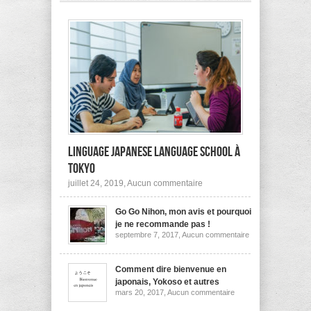
pas
à
l’étranger?
Linguage Japanese Language School à
Tokyo
sur
juillet 24, 2019,
Aucun commentaire
Linguage
Japanese
Go Go Nihon, mon avis et pourquoi
Language
School
je ne recommande pas !
à
sur
septembre 7, 2017,
Aucun commentaire
Tokyo
Go
Go
Nihon,
mon
Comment dire bienvenue en
avis
japonais, Yokoso et autres
et
sur
mars 20, 2017,
Aucun commentaire
pourquoi
Comment
je
dire
ne