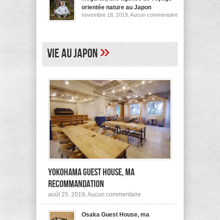
pour
orientée nature au Japon
ses
sur
novembre 18, 2019,
Aucun commentaire
logements
Megurun,
au
une
Japon
agence
(et
de
ailleurs)
voyage
»
Vie au Japon
orientée
nature
au
Japon
Yokohama Guest House, ma
recommandation
sur
août 25, 2019,
Aucun commentaire
Yokohama
Guest
Osaka Guest House, ma
House,