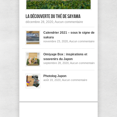
la découverte du thé de Sayama
sur
décembre 28, 2020,
Aucun commentaire
A
la
Calendrier 2021 – sous le signe des
découverte
du
sakura
thé
sur
novembre 23, 2020,
Aucun commentaire
de
Calendrier
Sayama
2021
–
sous
Omiyage Box : inspirations et
le
souvenirs du Japon
signe
sur
septembre 28, 2020,
Aucun commentaire
des
Omiyage
sakura
Box
:
inspirations
Photolog Japon
et
sur
août 19, 2020,
Aucun commentaire
souvenirs
Photolog
du
Japon
Japon