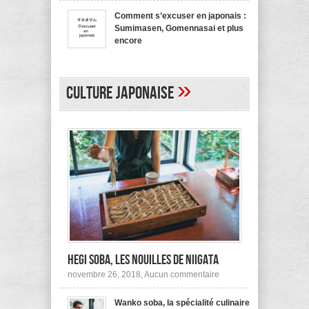
bienvenue
recommande
en
pas !
Comment s’excuser en japonais :
japonais,
Sumimasen, Gomennasai et plus
Yokoso
et
encore
autres
sur
mars 20, 2017,
Aucun commentaire
Comment
s’excuser
en
»
japonais :
Culture japonaise
Sumimasen,
Gomennasai
et
plus
encore
Hegi Soba, les nouilles de Niigata
sur
novembre 26, 2018,
Aucun commentaire
Hegi
Soba,
Wanko soba, la spécialité culinaire
les