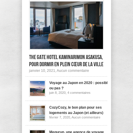
The Gate Hotel Kaminarimon Asakusa,
pour dormir en plein cœur de la ville
sur
janvier 10, 2021,
Aucun commentaire
The
Gate
Voyage au Japon en 2020 : possible
Hotel
Kaminarimon
ou pas ?
Asakusa,
sur
juin 8, 2020,
4 commentaires
pour
Voyage
dormir
au
Japon
en
en
CozyCozy, le bon plan pour ses
plein
2020
cœur
logements au Japon (et ailleurs)
:
de
sur
février 7, 2020,
Aucun commentaire
possible
la
CozyCozy,
ou
ville
le
pas
bon
?
plan
Megurun, une agence de voyage