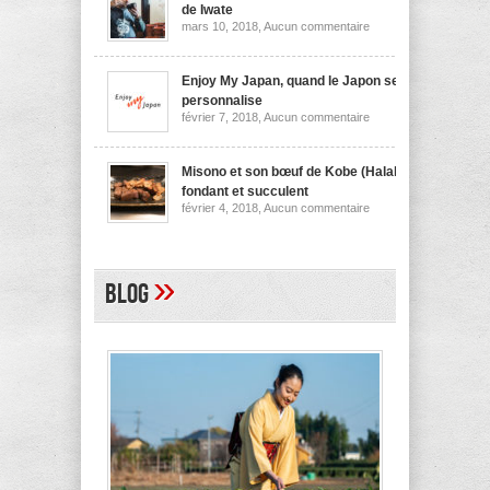
nouilles
de Iwate
de
sur
mars 10, 2018,
Aucun commentaire
Niigata
Wanko
soba,
la
spécialité
Enjoy My Japan, quand le Japon se
culinaire
personnalise
de
sur
février 7, 2018,
Aucun commentaire
Iwate
Enjoy
My
Japan,
quand
Misono et son bœuf de Kobe (Halal)
le
fondant et succulent
Japon
sur
février 4, 2018,
Aucun commentaire
se
Misono
personnalise
et
son
bœuf
de
»
Blog
Kobe
(Halal)
fondant
et
succulent
A