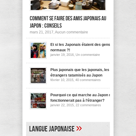
Comment se faire des amis japonais au
Japon : conseils
sur
mars 21, 2017,
Aucun commentaire
Comment
se
Et si les Japonais étaient des gens
faire
des
normaux ?!
amis
sur
janvier 19, 2016,
Un commentaire
japonais
Et
au
si
les
Japon :
Japonais
Plus japonais que les japonais, les
conseils
étaient
étrangers tatamisés au Japon
des
sur
février 10, 2015,
40 commentaires
gens
Plus
normaux
japonais
?!
que
les
Pourquoi ce qui marche au Japon ne
japonais,
fonctionnerait pas à l’étranger?
les
sur
janvier 22, 2015,
22 commentaires
étrangers
Pourquoi
tatamisés
ce
au
qui
Japon
marche
au
»
Langue japonaise
Japon
ne
fonctionnerait