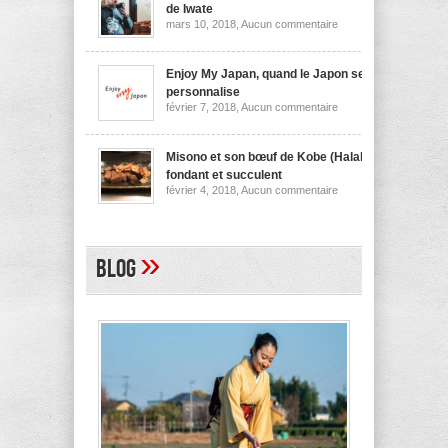
nouilles
de Iwate
de
sur
mars 10, 2018,
Aucun commentaire
Niigata
Wanko
soba,
la
spécialité
Enjoy My Japan, quand le Japon se
culinaire
personnalise
de
sur
février 7, 2018,
Aucun commentaire
Iwate
Enjoy
My
Japan,
quand
Misono et son bœuf de Kobe (Halal)
le
fondant et succulent
Japon
sur
février 4, 2018,
Aucun commentaire
se
Misono
personnalise
et
son
bœuf
de
»
Blog
Kobe
(Halal)
fondant
et
succulent
A