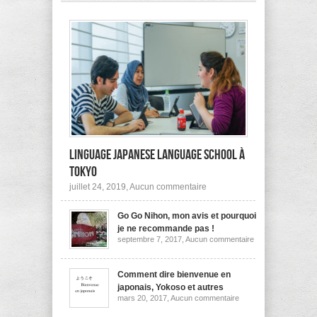
pas
à
l’étranger?
Linguage Japanese Language School à
Tokyo
sur
juillet 24, 2019,
Aucun commentaire
Linguage
Japanese
Go Go Nihon, mon avis et pourquoi
Language
School
je ne recommande pas !
à
sur
septembre 7, 2017,
Aucun commentaire
Tokyo
Go
Go
Nihon,
mon
Comment dire bienvenue en
avis
japonais, Yokoso et autres
et
sur
mars 20, 2017,
Aucun commentaire
pourquoi
Comment
je
dire
ne