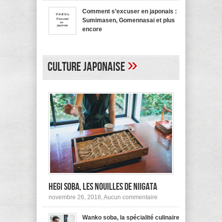
bienvenue
recommande
en
pas !
Comment s’excuser en japonais :
japonais,
Sumimasen, Gomennasai et plus
Yokoso
et
encore
autres
sur
mars 20, 2017,
Aucun commentaire
Comment
s’excuser
en
»
japonais :
Culture japonaise
Sumimasen,
Gomennasai
et
plus
encore
Hegi Soba, les nouilles de Niigata
sur
novembre 26, 2018,
Aucun commentaire
Hegi
Soba,
Wanko soba, la spécialité culinaire
les