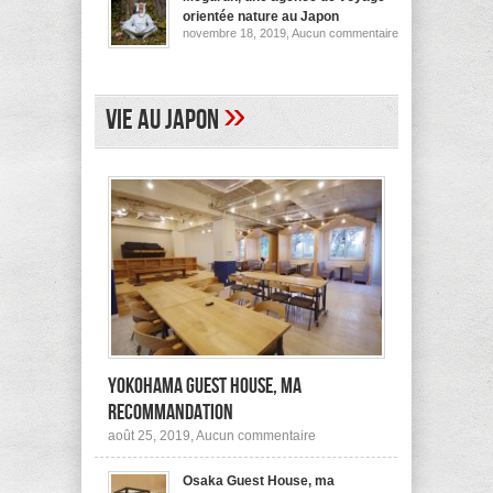
pour
orientée nature au Japon
ses
sur
novembre 18, 2019,
Aucun commentaire
logements
Megurun,
au
une
Japon
agence
(et
de
ailleurs)
voyage
»
Vie au Japon
orientée
nature
au
Japon
Yokohama Guest House, ma
recommandation
sur
août 25, 2019,
Aucun commentaire
Yokohama
Guest
Osaka Guest House, ma
House,