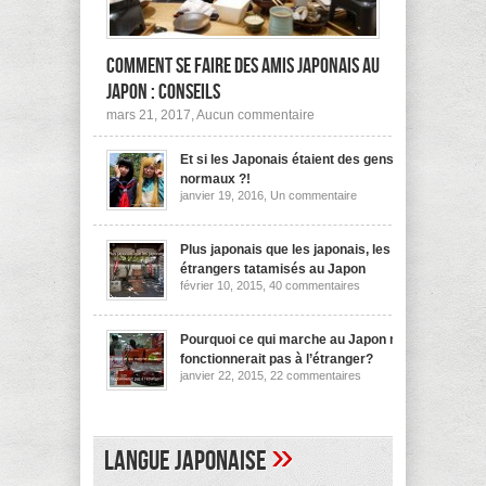
Comment se faire des amis japonais au
Japon : conseils
sur
mars 21, 2017,
Aucun commentaire
Comment
se
Et si les Japonais étaient des gens
faire
des
normaux ?!
amis
sur
janvier 19, 2016,
Un commentaire
japonais
Et
au
si
les
Japon :
Japonais
Plus japonais que les japonais, les
conseils
étaient
étrangers tatamisés au Japon
des
sur
février 10, 2015,
40 commentaires
gens
Plus
normaux
japonais
?!
que
les
Pourquoi ce qui marche au Japon ne
japonais,
fonctionnerait pas à l’étranger?
les
sur
janvier 22, 2015,
22 commentaires
étrangers
Pourquoi
tatamisés
ce
au
qui
Japon
marche
au
»
Langue japonaise
Japon
ne
fonctionnerait