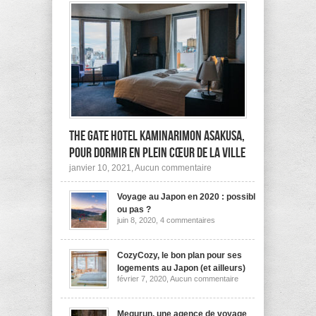
The Gate Hotel Kaminarimon Asakusa,
pour dormir en plein cœur de la ville
sur
janvier 10, 2021,
Aucun commentaire
The
Gate
Voyage au Japon en 2020 : possible
Hotel
Kaminarimon
ou pas ?
Asakusa,
sur
juin 8, 2020,
4 commentaires
pour
Voyage
dormir
au
Japon
en
en
CozyCozy, le bon plan pour ses
plein
2020
cœur
logements au Japon (et ailleurs)
:
de
sur
février 7, 2020,
Aucun commentaire
possible
la
CozyCozy,
ou
ville
le
pas
bon
?
plan
Megurun, une agence de voyage