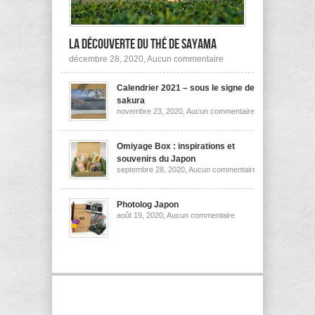
la découverte du thé de Sayama
sur
décembre 28, 2020,
Aucun commentaire
A
la
Calendrier 2021 – sous le signe des
découverte
du
sakura
thé
sur
novembre 23, 2020,
Aucun commentaire
de
Calendrier
Sayama
2021
–
sous
Omiyage Box : inspirations et
le
souvenirs du Japon
signe
sur
septembre 28, 2020,
Aucun commentaire
des
Omiyage
sakura
Box
:
inspirations
Photolog Japon
et
sur
août 19, 2020,
Aucun commentaire
souvenirs
Photolog
du
Japon
Japon