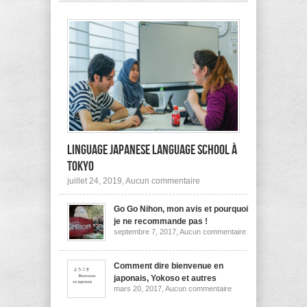
pas
à
l’étranger?
Linguage Japanese Language School à
Tokyo
sur
juillet 24, 2019,
Aucun commentaire
Linguage
Japanese
Go Go Nihon, mon avis et pourquoi
Language
School
je ne recommande pas !
à
sur
septembre 7, 2017,
Aucun commentaire
Tokyo
Go
Go
Nihon,
mon
Comment dire bienvenue en
avis
japonais, Yokoso et autres
et
sur
mars 20, 2017,
Aucun commentaire
pourquoi
Comment
je
dire
ne