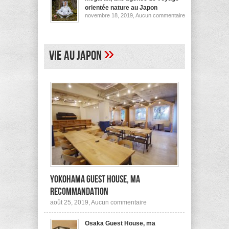
pour
orientée nature au Japon
ses
sur
novembre 18, 2019,
Aucun commentaire
logements
Megurun,
au
une
Japon
agence
(et
de
ailleurs)
voyage
»
Vie au Japon
orientée
nature
au
Japon
Yokohama Guest House, ma
recommandation
sur
août 25, 2019,
Aucun commentaire
Yokohama
Guest
Osaka Guest House, ma
House,