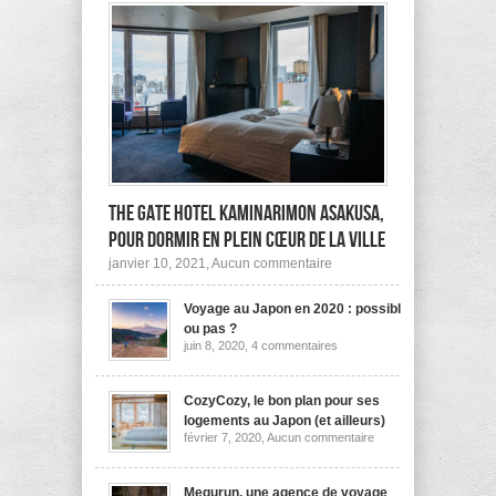
The Gate Hotel Kaminarimon Asakusa,
pour dormir en plein cœur de la ville
sur
janvier 10, 2021,
Aucun commentaire
The
Gate
Voyage au Japon en 2020 : possible
Hotel
Kaminarimon
ou pas ?
Asakusa,
sur
juin 8, 2020,
4 commentaires
pour
Voyage
dormir
au
Japon
en
en
CozyCozy, le bon plan pour ses
plein
2020
cœur
logements au Japon (et ailleurs)
:
de
sur
février 7, 2020,
Aucun commentaire
possible
la
CozyCozy,
ou
ville
le
pas
bon
?
plan
Megurun, une agence de voyage