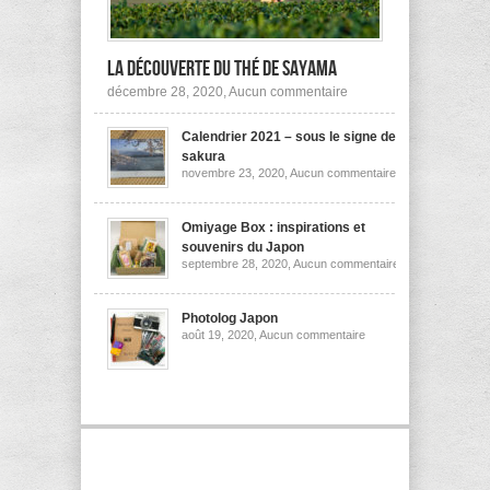
la découverte du thé de Sayama
sur
décembre 28, 2020,
Aucun commentaire
A
la
Calendrier 2021 – sous le signe des
découverte
du
sakura
thé
sur
novembre 23, 2020,
Aucun commentaire
de
Calendrier
Sayama
2021
–
sous
Omiyage Box : inspirations et
le
souvenirs du Japon
signe
sur
septembre 28, 2020,
Aucun commentaire
des
Omiyage
sakura
Box
:
inspirations
Photolog Japon
et
sur
août 19, 2020,
Aucun commentaire
souvenirs
Photolog
du
Japon
Japon