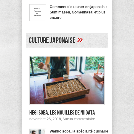
bienvenue
recommande
en
pas !
Comment s’excuser en japonais :
japonais,
Sumimasen, Gomennasai et plus
Yokoso
et
encore
autres
sur
mars 20, 2017,
Aucun commentaire
Comment
s’excuser
en
»
japonais :
Culture japonaise
Sumimasen,
Gomennasai
et
plus
encore
Hegi Soba, les nouilles de Niigata
sur
novembre 26, 2018,
Aucun commentaire
Hegi
Soba,
Wanko soba, la spécialité culinaire
les