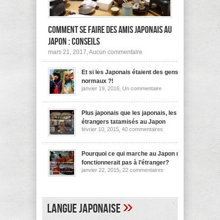
Comment se faire des amis japonais au
Japon : conseils
sur
mars 21, 2017,
Aucun commentaire
Comment
se
Et si les Japonais étaient des gens
faire
des
normaux ?!
amis
sur
janvier 19, 2016,
Un commentaire
japonais
Et
au
si
les
Japon :
Japonais
Plus japonais que les japonais, les
conseils
étaient
étrangers tatamisés au Japon
des
sur
février 10, 2015,
40 commentaires
gens
Plus
normaux
japonais
?!
que
les
Pourquoi ce qui marche au Japon ne
japonais,
fonctionnerait pas à l’étranger?
les
sur
janvier 22, 2015,
22 commentaires
étrangers
Pourquoi
tatamisés
ce
au
qui
Japon
marche
au
»
Langue japonaise
Japon
ne
fonctionnerait