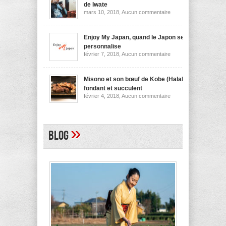
nouilles
de Iwate
de
sur
mars 10, 2018,
Aucun commentaire
Niigata
Wanko
soba,
la
spécialité
Enjoy My Japan, quand le Japon se
culinaire
personnalise
de
sur
février 7, 2018,
Aucun commentaire
Iwate
Enjoy
My
Japan,
quand
Misono et son bœuf de Kobe (Halal)
le
fondant et succulent
Japon
sur
février 4, 2018,
Aucun commentaire
se
Misono
personnalise
et
son
bœuf
de
»
Blog
Kobe
(Halal)
fondant
et
succulent
A