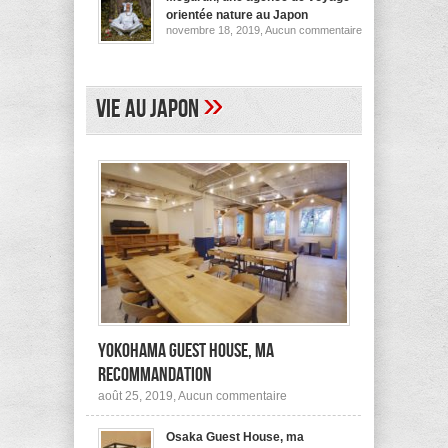
pour
orientée nature au Japon
ses
sur
novembre 18, 2019,
Aucun commentaire
logements
Megurun,
au
une
Japon
agence
(et
de
ailleurs)
voyage
»
Vie au Japon
orientée
nature
au
Japon
Yokohama Guest House, ma
recommandation
sur
août 25, 2019,
Aucun commentaire
Yokohama
Guest
Osaka Guest House, ma
House,