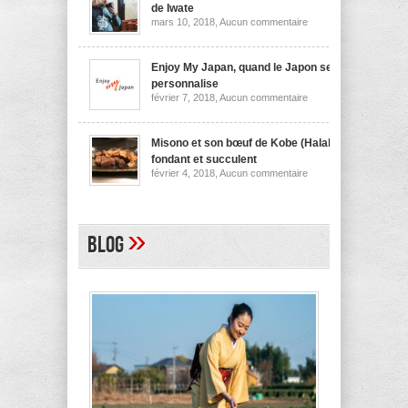
nouilles
de Iwate
de
sur
mars 10, 2018,
Aucun commentaire
Niigata
Wanko
soba,
la
spécialité
Enjoy My Japan, quand le Japon se
culinaire
personnalise
de
sur
février 7, 2018,
Aucun commentaire
Iwate
Enjoy
My
Japan,
quand
Misono et son bœuf de Kobe (Halal)
le
fondant et succulent
Japon
sur
février 4, 2018,
Aucun commentaire
se
Misono
personnalise
et
son
bœuf
de
»
Blog
Kobe
(Halal)
fondant
et
succulent
A