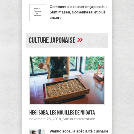
bienvenue
recommande
en
pas !
Comment s’excuser en japonais :
japonais,
Sumimasen, Gomennasai et plus
Yokoso
et
encore
autres
sur
mars 20, 2017,
Aucun commentaire
Comment
s’excuser
en
»
japonais :
Culture japonaise
Sumimasen,
Gomennasai
et
plus
encore
Hegi Soba, les nouilles de Niigata
sur
novembre 26, 2018,
Aucun commentaire
Hegi
Soba,
Wanko soba, la spécialité culinaire
les