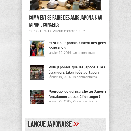
Comment se faire des amis japonais au
Japon : conseils
sur
mars 21, 2017,
Aucun commentaire
Comment
se
Et si les Japonais étaient des gens
faire
des
normaux ?!
amis
sur
janvier 19, 2016,
Un commentaire
japonais
Et
au
si
les
Japon :
Japonais
Plus japonais que les japonais, les
conseils
étaient
étrangers tatamisés au Japon
des
sur
février 10, 2015,
40 commentaires
gens
Plus
normaux
japonais
?!
que
les
Pourquoi ce qui marche au Japon ne
japonais,
fonctionnerait pas à l’étranger?
les
sur
janvier 22, 2015,
22 commentaires
étrangers
Pourquoi
tatamisés
ce
au
qui
Japon
marche
au
»
Langue japonaise
Japon
ne
fonctionnerait