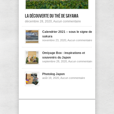
la découverte du thé de Sayama
sur
décembre 28, 2020,
Aucun commentaire
A
la
Calendrier 2021 – sous le signe des
découverte
du
sakura
thé
sur
novembre 23, 2020,
Aucun commentaire
de
Calendrier
Sayama
2021
–
sous
Omiyage Box : inspirations et
le
souvenirs du Japon
signe
sur
septembre 28, 2020,
Aucun commentaire
des
Omiyage
sakura
Box
:
inspirations
Photolog Japon
et
sur
août 19, 2020,
Aucun commentaire
souvenirs
Photolog
du
Japon
Japon