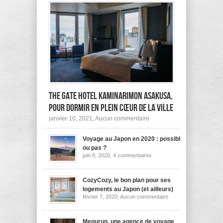
The Gate Hotel Kaminarimon Asakusa,
pour dormir en plein cœur de la ville
sur
janvier 10, 2021,
Aucun commentaire
The
Gate
Voyage au Japon en 2020 : possible
Hotel
Kaminarimon
ou pas ?
Asakusa,
sur
juin 8, 2020,
4 commentaires
pour
Voyage
dormir
au
Japon
en
en
CozyCozy, le bon plan pour ses
plein
2020
cœur
logements au Japon (et ailleurs)
:
de
sur
février 7, 2020,
Aucun commentaire
possible
la
CozyCozy,
ou
ville
le
pas
bon
?
plan
Megurun, une agence de voyage