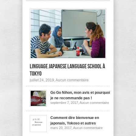
pas
à
l’étranger?
Linguage Japanese Language School à
Tokyo
sur
juillet 24, 2019,
Aucun commentaire
Linguage
Japanese
Go Go Nihon, mon avis et pourquoi
Language
School
je ne recommande pas !
à
sur
septembre 7, 2017,
Aucun commentaire
Tokyo
Go
Go
Nihon,
mon
Comment dire bienvenue en
avis
japonais, Yokoso et autres
et
sur
mars 20, 2017,
Aucun commentaire
pourquoi
Comment
je
dire
ne