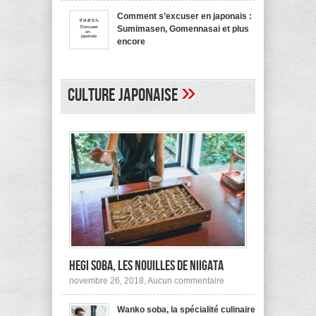
bienvenue
recommande
en
pas !
Comment s’excuser en japonais :
japonais,
Sumimasen, Gomennasai et plus
Yokoso
et
encore
autres
sur
mars 20, 2017,
Aucun commentaire
Comment
s’excuser
en
»
japonais :
Culture japonaise
Sumimasen,
Gomennasai
et
plus
encore
Hegi Soba, les nouilles de Niigata
sur
novembre 26, 2018,
Aucun commentaire
Hegi
Soba,
Wanko soba, la spécialité culinaire
les