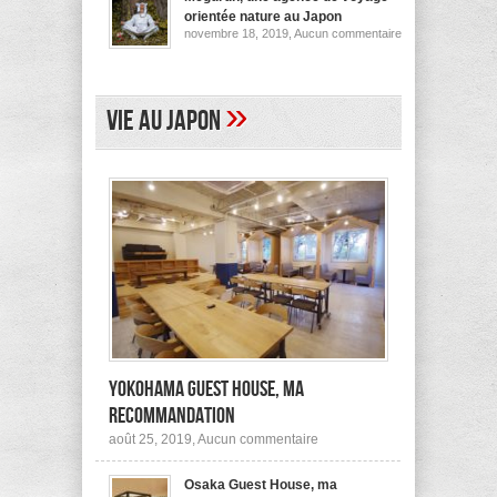
pour
orientée nature au Japon
ses
sur
novembre 18, 2019,
Aucun commentaire
logements
Megurun,
au
une
Japon
agence
(et
de
ailleurs)
voyage
»
Vie au Japon
orientée
nature
au
Japon
Yokohama Guest House, ma
recommandation
sur
août 25, 2019,
Aucun commentaire
Yokohama
Guest
Osaka Guest House, ma
House,