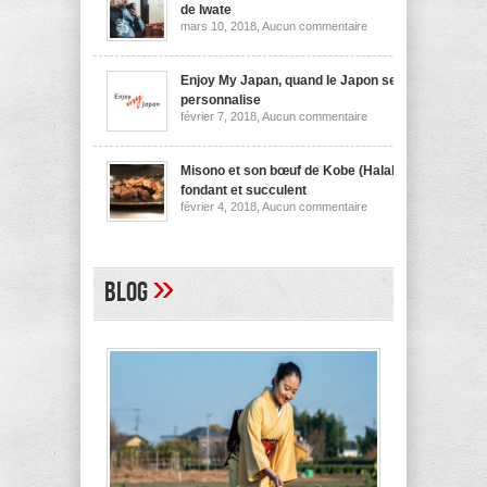
nouilles
de Iwate
de
sur
mars 10, 2018,
Aucun commentaire
Niigata
Wanko
soba,
la
spécialité
Enjoy My Japan, quand le Japon se
culinaire
personnalise
de
sur
février 7, 2018,
Aucun commentaire
Iwate
Enjoy
My
Japan,
quand
Misono et son bœuf de Kobe (Halal)
le
fondant et succulent
Japon
sur
février 4, 2018,
Aucun commentaire
se
Misono
personnalise
et
son
bœuf
de
»
Blog
Kobe
(Halal)
fondant
et
succulent
A