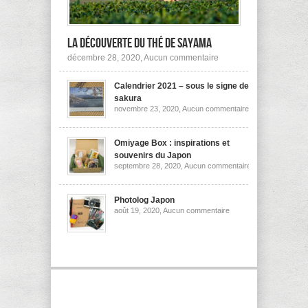
la découverte du thé de Sayama
sur
décembre 28, 2020,
Aucun commentaire
A
la
Calendrier 2021 – sous le signe des
découverte
du
sakura
thé
sur
novembre 23, 2020,
Aucun commentaire
de
Calendrier
Sayama
2021
–
sous
Omiyage Box : inspirations et
le
souvenirs du Japon
signe
sur
septembre 28, 2020,
Aucun commentaire
des
Omiyage
sakura
Box
:
inspirations
Photolog Japon
et
sur
août 19, 2020,
Aucun commentaire
souvenirs
Photolog
du
Japon
Japon