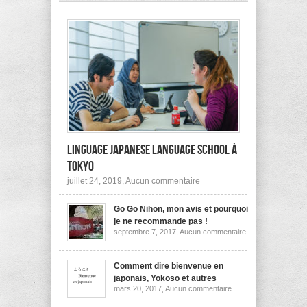
pas
à
l’étranger?
Linguage Japanese Language School à
Tokyo
sur
juillet 24, 2019,
Aucun commentaire
Linguage
Japanese
Go Go Nihon, mon avis et pourquoi
Language
School
je ne recommande pas !
à
sur
septembre 7, 2017,
Aucun commentaire
Tokyo
Go
Go
Nihon,
mon
Comment dire bienvenue en
avis
japonais, Yokoso et autres
et
sur
mars 20, 2017,
Aucun commentaire
pourquoi
Comment
je
dire
ne