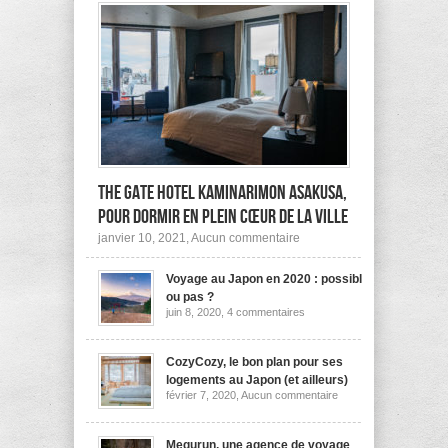
The Gate Hotel Kaminarimon Asakusa,
pour dormir en plein cœur de la ville
sur
janvier 10, 2021,
Aucun commentaire
The
Gate
Voyage au Japon en 2020 : possible
Hotel
Kaminarimon
ou pas ?
Asakusa,
sur
juin 8, 2020,
4 commentaires
pour
Voyage
dormir
au
Japon
en
en
CozyCozy, le bon plan pour ses
plein
2020
cœur
logements au Japon (et ailleurs)
:
de
sur
février 7, 2020,
Aucun commentaire
possible
la
CozyCozy,
ou
ville
le
pas
bon
?
plan
Megurun, une agence de voyage