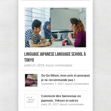
pas
à
l’étranger?
Linguage Japanese Language School à
Tokyo
sur
juillet 24, 2019,
Aucun commentaire
Linguage
Japanese
Go Go Nihon, mon avis et pourquoi
Language
School
je ne recommande pas !
à
sur
septembre 7, 2017,
Aucun commentaire
Tokyo
Go
Go
Nihon,
mon
Comment dire bienvenue en
avis
japonais, Yokoso et autres
et
sur
mars 20, 2017,
Aucun commentaire
pourquoi
Comment
je
dire
ne