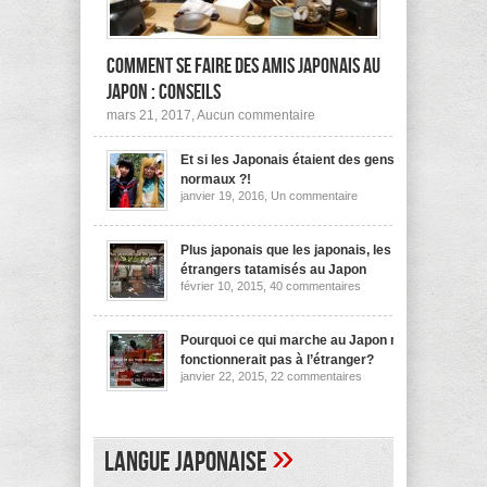
Comment se faire des amis japonais au
Japon : conseils
sur
mars 21, 2017,
Aucun commentaire
Comment
se
Et si les Japonais étaient des gens
faire
des
normaux ?!
amis
sur
janvier 19, 2016,
Un commentaire
japonais
Et
au
si
les
Japon :
Japonais
Plus japonais que les japonais, les
conseils
étaient
étrangers tatamisés au Japon
des
sur
février 10, 2015,
40 commentaires
gens
Plus
normaux
japonais
?!
que
les
Pourquoi ce qui marche au Japon ne
japonais,
fonctionnerait pas à l’étranger?
les
sur
janvier 22, 2015,
22 commentaires
étrangers
Pourquoi
tatamisés
ce
au
qui
Japon
marche
au
»
Langue japonaise
Japon
ne
fonctionnerait