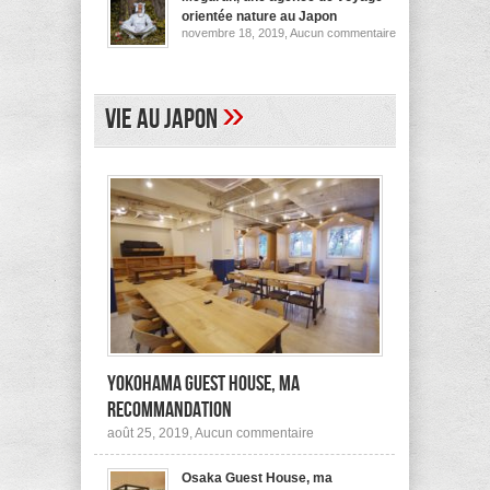
pour
orientée nature au Japon
ses
sur
novembre 18, 2019,
Aucun commentaire
logements
Megurun,
au
une
Japon
agence
(et
de
ailleurs)
voyage
»
Vie au Japon
orientée
nature
au
Japon
Yokohama Guest House, ma
recommandation
sur
août 25, 2019,
Aucun commentaire
Yokohama
Guest
Osaka Guest House, ma
House,