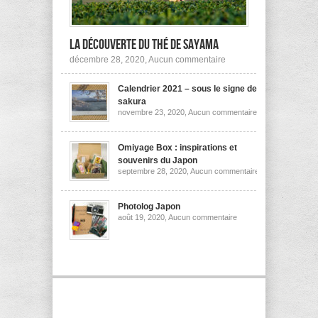
la découverte du thé de Sayama
sur
décembre 28, 2020,
Aucun commentaire
A
la
Calendrier 2021 – sous le signe des
découverte
du
sakura
thé
sur
novembre 23, 2020,
Aucun commentaire
de
Calendrier
Sayama
2021
–
sous
Omiyage Box : inspirations et
le
souvenirs du Japon
signe
sur
septembre 28, 2020,
Aucun commentaire
des
Omiyage
sakura
Box
:
inspirations
Photolog Japon
et
sur
août 19, 2020,
Aucun commentaire
souvenirs
Photolog
du
Japon
Japon