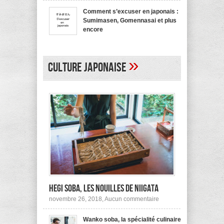
bienvenue
recommande
en
pas !
Comment s’excuser en japonais :
japonais,
Sumimasen, Gomennasai et plus
Yokoso
et
encore
autres
sur
mars 20, 2017,
Aucun commentaire
Comment
s’excuser
en
»
japonais :
Culture japonaise
Sumimasen,
Gomennasai
et
plus
encore
Hegi Soba, les nouilles de Niigata
sur
novembre 26, 2018,
Aucun commentaire
Hegi
Soba,
Wanko soba, la spécialité culinaire
les