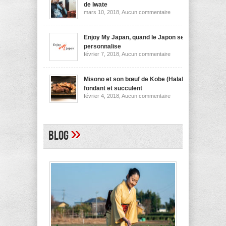
nouilles
de Iwate
de
sur
mars 10, 2018,
Aucun commentaire
Niigata
Wanko
soba,
la
spécialité
Enjoy My Japan, quand le Japon se
culinaire
personnalise
de
sur
février 7, 2018,
Aucun commentaire
Iwate
Enjoy
My
Japan,
quand
Misono et son bœuf de Kobe (Halal)
le
fondant et succulent
Japon
sur
février 4, 2018,
Aucun commentaire
se
Misono
personnalise
et
son
bœuf
de
»
Blog
Kobe
(Halal)
fondant
et
succulent
A