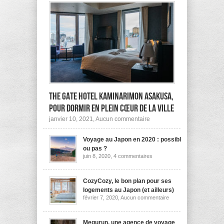
The Gate Hotel Kaminarimon Asakusa,
pour dormir en plein cœur de la ville
sur
janvier 10, 2021,
Aucun commentaire
The
Gate
Voyage au Japon en 2020 : possible
Hotel
Kaminarimon
ou pas ?
Asakusa,
sur
juin 8, 2020,
4 commentaires
pour
Voyage
dormir
au
Japon
en
en
CozyCozy, le bon plan pour ses
plein
2020
cœur
logements au Japon (et ailleurs)
:
de
sur
février 7, 2020,
Aucun commentaire
possible
la
CozyCozy,
ou
ville
le
pas
bon
?
plan
Megurun, une agence de voyage