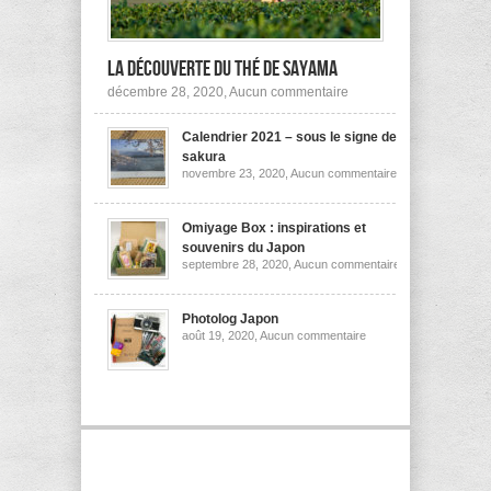
la découverte du thé de Sayama
sur
décembre 28, 2020,
Aucun commentaire
A
la
Calendrier 2021 – sous le signe des
découverte
du
sakura
thé
sur
novembre 23, 2020,
Aucun commentaire
de
Calendrier
Sayama
2021
–
sous
Omiyage Box : inspirations et
le
souvenirs du Japon
signe
sur
septembre 28, 2020,
Aucun commentaire
des
Omiyage
sakura
Box
:
inspirations
Photolog Japon
et
sur
août 19, 2020,
Aucun commentaire
souvenirs
Photolog
du
Japon
Japon