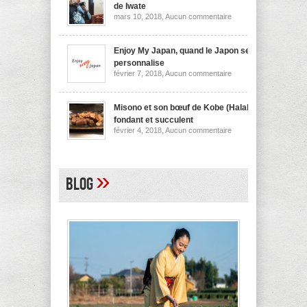
nouilles
de Iwate
de
sur
mars 10, 2018,
Aucun commentaire
Niigata
Wanko
soba,
la
spécialité
Enjoy My Japan, quand le Japon se
culinaire
personnalise
de
sur
février 7, 2018,
Aucun commentaire
Iwate
Enjoy
My
Japan,
quand
Misono et son bœuf de Kobe (Halal)
le
fondant et succulent
Japon
sur
février 4, 2018,
Aucun commentaire
se
Misono
personnalise
et
son
bœuf
de
»
Blog
Kobe
(Halal)
fondant
et
succulent
A