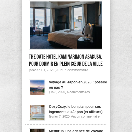
The Gate Hotel Kaminarimon Asakusa,
pour dormir en plein cœur de la ville
sur
janvier 10, 2021,
Aucun commentaire
The
Gate
Voyage au Japon en 2020 : possible
Hotel
Kaminarimon
ou pas ?
Asakusa,
sur
juin 8, 2020,
4 commentaires
pour
Voyage
dormir
au
Japon
en
en
CozyCozy, le bon plan pour ses
plein
2020
cœur
logements au Japon (et ailleurs)
:
de
sur
février 7, 2020,
Aucun commentaire
possible
la
CozyCozy,
ou
ville
le
pas
bon
?
plan
Megurun, une agence de voyage