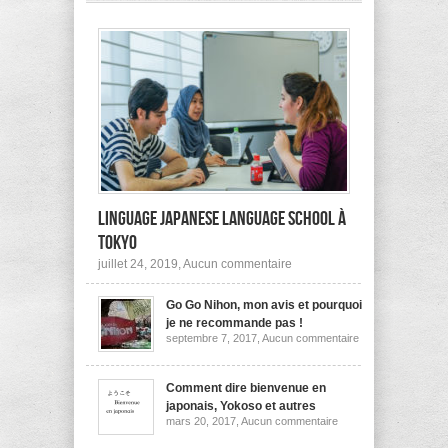
pas
à
l’étranger?
Linguage Japanese Language School à
Tokyo
sur
juillet 24, 2019,
Aucun commentaire
Linguage
Japanese
Go Go Nihon, mon avis et pourquoi
Language
School
je ne recommande pas !
à
sur
septembre 7, 2017,
Aucun commentaire
Tokyo
Go
Go
Nihon,
mon
Comment dire bienvenue en
avis
japonais, Yokoso et autres
et
sur
mars 20, 2017,
Aucun commentaire
pourquoi
Comment
je
dire
ne