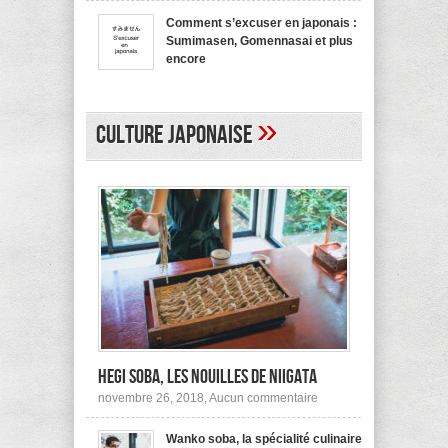
bienvenue
recommande
en
pas !
Comment s’excuser en japonais :
japonais,
Sumimasen, Gomennasai et plus
Yokoso
et
encore
autres
sur
mars 20, 2017,
Aucun commentaire
Comment
s’excuser
en
»
japonais :
Culture japonaise
Sumimasen,
Gomennasai
et
plus
encore
Hegi Soba, les nouilles de Niigata
sur
novembre 26, 2018,
Aucun commentaire
Hegi
Soba,
Wanko soba, la spécialité culinaire
les