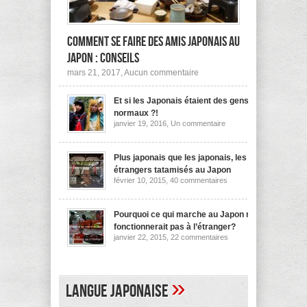
Comment se faire des amis japonais au
Japon : conseils
sur
mars 21, 2017,
Aucun commentaire
Comment
se
Et si les Japonais étaient des gens
faire
des
normaux ?!
amis
sur
janvier 19, 2016,
Un commentaire
japonais
Et
au
si
les
Japon :
Japonais
Plus japonais que les japonais, les
conseils
étaient
étrangers tatamisés au Japon
des
sur
février 10, 2015,
40 commentaires
gens
Plus
normaux
japonais
?!
que
les
Pourquoi ce qui marche au Japon ne
japonais,
fonctionnerait pas à l’étranger?
les
sur
janvier 22, 2015,
22 commentaires
étrangers
Pourquoi
tatamisés
ce
au
qui
Japon
marche
au
»
Langue japonaise
Japon
ne
fonctionnerait