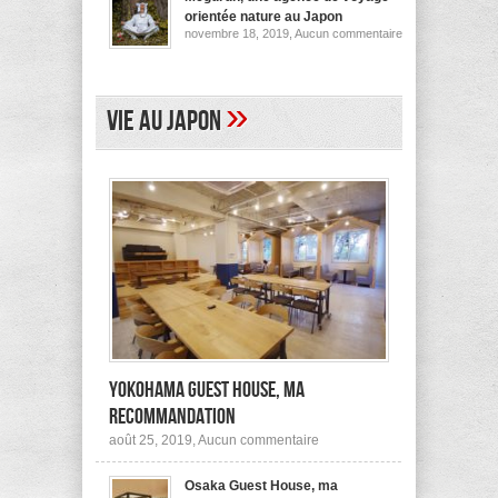
pour
orientée nature au Japon
ses
sur
novembre 18, 2019,
Aucun commentaire
logements
Megurun,
au
une
Japon
agence
(et
de
ailleurs)
voyage
»
Vie au Japon
orientée
nature
au
Japon
Yokohama Guest House, ma
recommandation
sur
août 25, 2019,
Aucun commentaire
Yokohama
Guest
Osaka Guest House, ma
House,